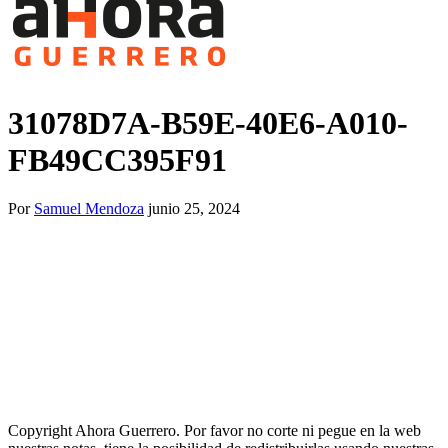
31078D7A-B59E-40E6-A010-
FB49CC395F91
Por
Samuel Mendoza
junio 25, 2024
Copyright Ahora Guerrero. Por favor no corte ni pegue en la web