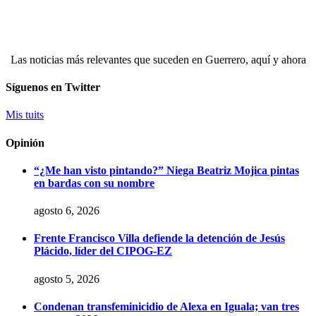
Las noticias más relevantes que suceden en Guerrero, aquí y ahora
Síguenos en Twitter
Mis tuits
Opinión
“¿Me han visto pintando?” Niega Beatriz Mojica pintas
en bardas con su nombre
agosto 6, 2026
Frente Francisco Villa defiende la detención de Jesús
Plácido, líder del CIPOG-EZ
agosto 5, 2026
Condenan transfeminicidio de Alexa en Iguala; van tres