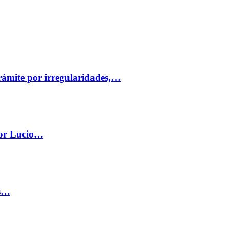
trámite por irregularidades,…
por Lucio…
os…