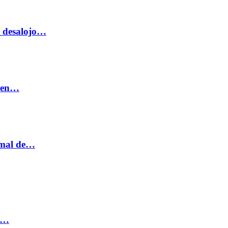
o desalojo…
n en…
ormal de…
ia…