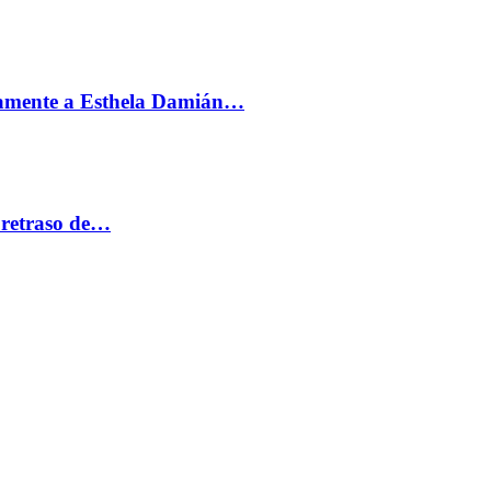
vamente a Esthela Damián…
 retraso de…