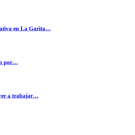
ativa en La Garita…
co por…
ver a trabajar…