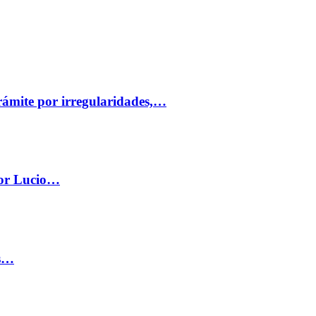
trámite por irregularidades,…
por Lucio…
os…