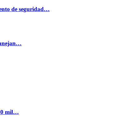
ento de seguridad…
 manejan…
300 mil…