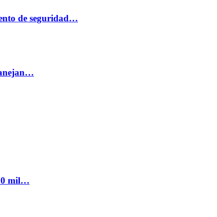
ento de seguridad…
 manejan…
300 mil…