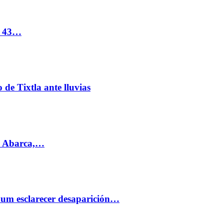
s 43…
de Tixtla ante lluvias
l Abarca,…
aum esclarecer desaparición…