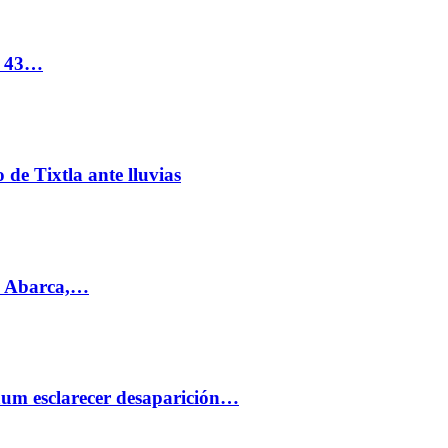
s 43…
de Tixtla ante lluvias
l Abarca,…
aum esclarecer desaparición…