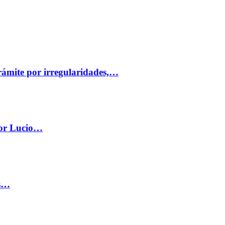
trámite por irregularidades,…
por Lucio…
os…