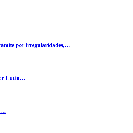
trámite por irregularidades,…
por Lucio…
os…