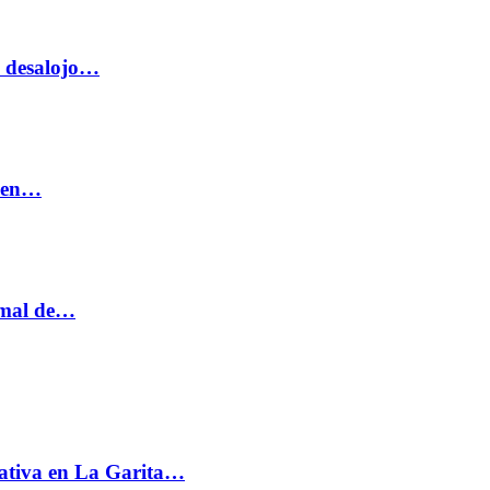
o desalojo…
n en…
ormal de…
ativa en La Garita…