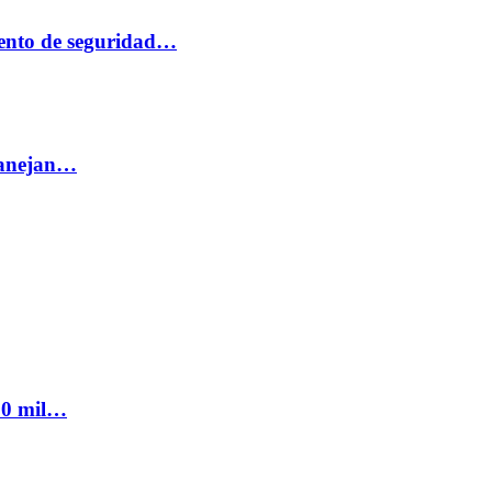
ento de seguridad…
 manejan…
300 mil…