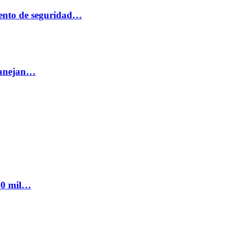
ento de seguridad…
 manejan…
300 mil…