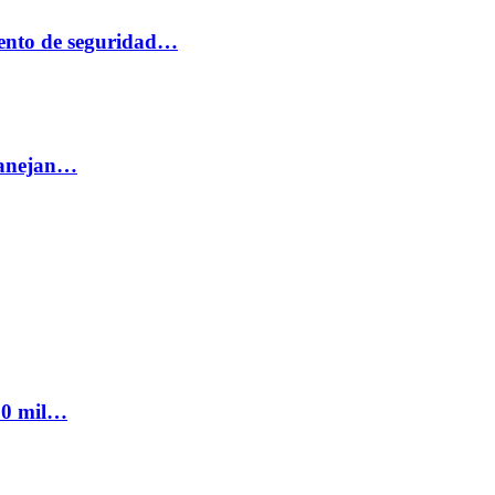
ento de seguridad…
 manejan…
300 mil…