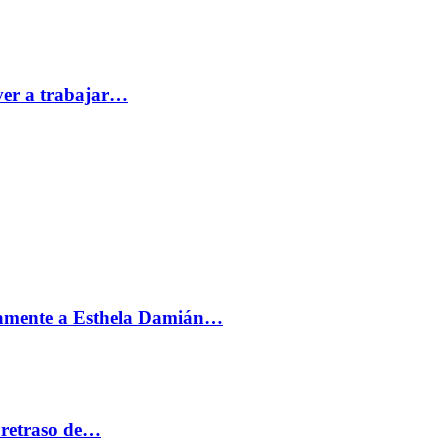
ver a trabajar…
vamente a Esthela Damián…
 retraso de…