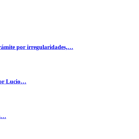
trámite por irregularidades,…
por Lucio…
os…