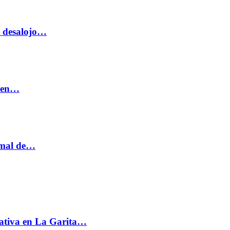
o desalojo…
n en…
ormal de…
ativa en La Garita…