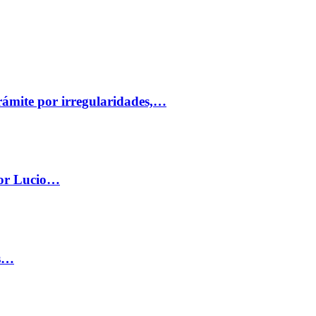
trámite por irregularidades,…
por Lucio…
os…