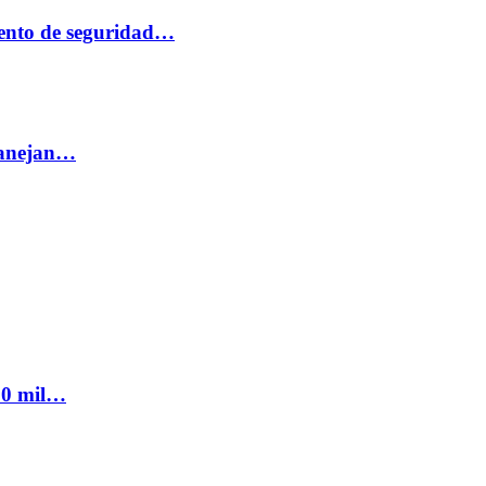
ento de seguridad…
 manejan…
300 mil…