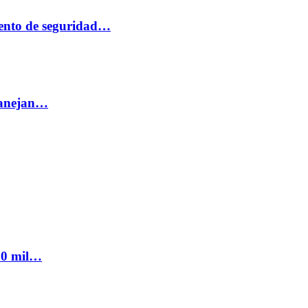
ento de seguridad…
 manejan…
300 mil…