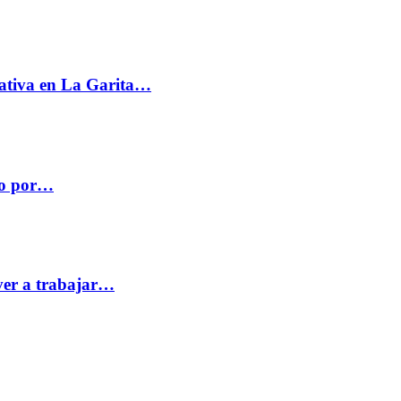
ativa en La Garita…
co por…
ver a trabajar…