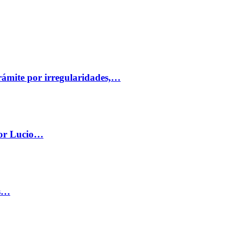
trámite por irregularidades,…
por Lucio…
os…