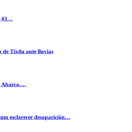
s 43…
de Tixtla ante lluvias
l Abarca,…
aum esclarecer desaparición…