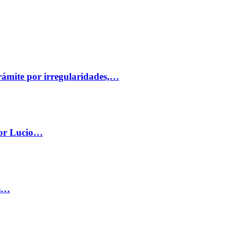
trámite por irregularidades,…
por Lucio…
os…