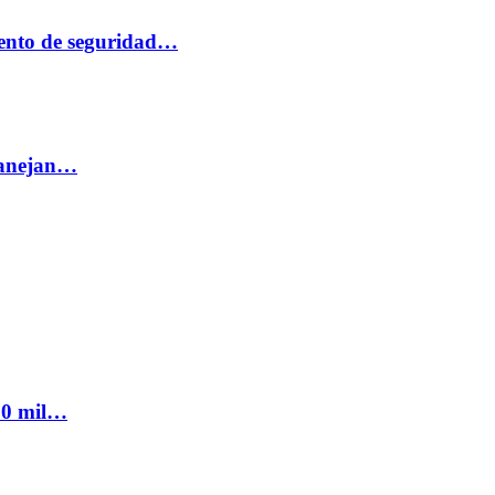
ento de seguridad…
 manejan…
300 mil…