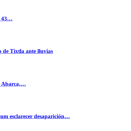
s 43…
de Tixtla ante lluvias
l Abarca,…
aum esclarecer desaparición…