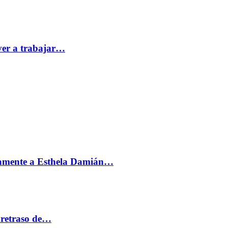
ver a trabajar…
vamente a Esthela Damián…
 retraso de…