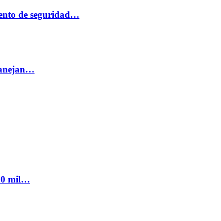
ento de seguridad…
 manejan…
300 mil…