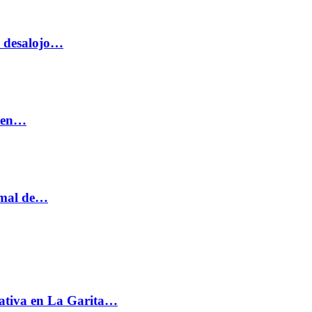
o desalojo…
n en…
ormal de…
ativa en La Garita…