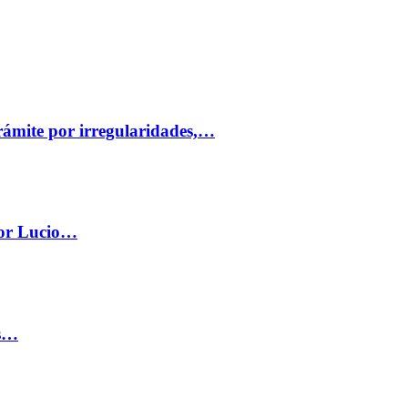
trámite por irregularidades,…
por Lucio…
os…