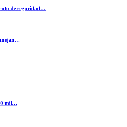
ento de seguridad…
 manejan…
300 mil…