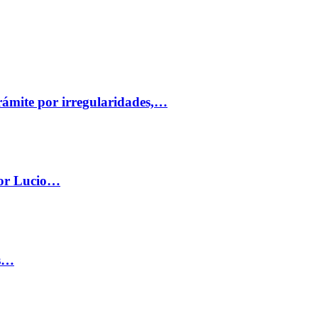
trámite por irregularidades,…
por Lucio…
os…