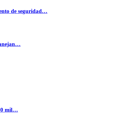
ento de seguridad…
 manejan…
300 mil…