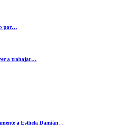
co por…
ver a trabajar…
vamente a Esthela Damián…