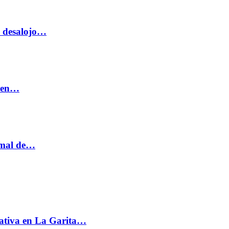
o desalojo…
n en…
ormal de…
ativa en La Garita…