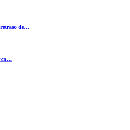
 retraso de…
erca…