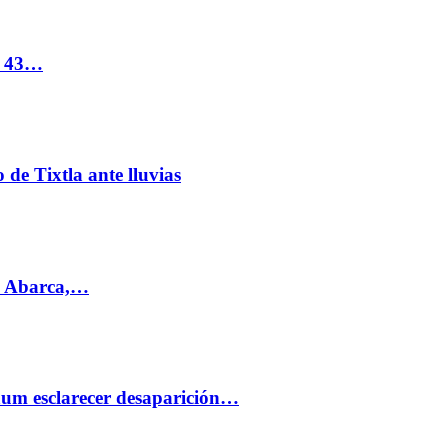
s 43…
de Tixtla ante lluvias
l Abarca,…
aum esclarecer desaparición…