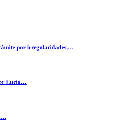
trámite por irregularidades,…
por Lucio…
os…