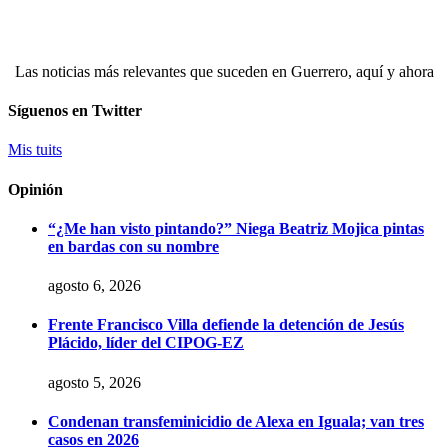
Las noticias más relevantes que suceden en Guerrero, aquí y ahora
Síguenos en Twitter
Mis tuits
Opinión
“¿Me han visto pintando?” Niega Beatriz Mojica pintas
en bardas con su nombre
agosto 6, 2026
Frente Francisco Villa defiende la detención de Jesús
Plácido, líder del CIPOG-EZ
agosto 5, 2026
Condenan transfeminicidio de Alexa en Iguala; van tres
casos en 2026