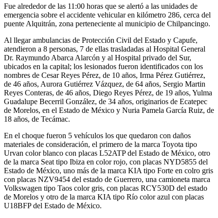
Fue alrededor de las 11:00 horas que se alertó a las unidades de
emergencia sobre el accidente vehicular en kilómetro 286, cerca del
puente Alquitrán, zona perteneciente al municipio de Chilpancingo.
Al llegar ambulancias de Protección Civil del Estado y Capufe,
atendieron a 8 personas, 7 de ellas trasladadas al Hospital General
Dr. Raymundo Abarca Alarcón y al Hospital privado del Sur,
ubicados en la capital; los lesionados fueron identificados con los
nombres de Cesar Reyes Pérez, de 10 años, Irma Pérez Gutiérrez,
de 46 años, Aurora Gutiérrez Vázquez, de 64 años, Sergio Martin
Reyes Conteras, de 46 años, Diego Reyes Pérez, de 19 años, Yulma
Guadalupe Becerril González, de 34 años, originarios de Ecatepec
de Morelos, en el Estado de México y Nuria Pamela García Ruiz, de
18 años, de Tecámac.
En el choque fueron 5 vehículos los que quedaron con daños
materiales de consideración, el primero de la marca Toyota tipo
Urvan color blanco con placas L52ATP del Estado de México, otro
de la marca Seat tipo Ibiza en color rojo, con placas NYD5855 del
Estado de México, uno más de la marca KIA tipo Forte en colro gris
con placas NZV9454 del estado de Guerrero, una camioneta marca
Volkswagen tipo Taos color gris, con placas RCY530D del estado
de Morelos y otro de la marca KIA tipo Río color azul con placas
U18BFP del Estado de México.