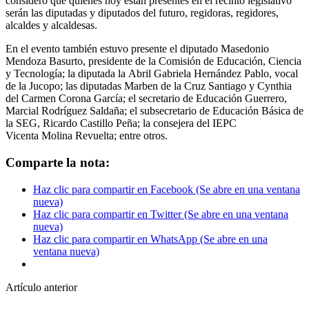
consideró que quienes hoy están presentes en el recinto legislativo
serán las diputadas y diputados del futuro, regidoras, regidores,
alcaldes y alcaldesas.
En el evento también estuvo presente el diputado Masedonio
Mendoza Basurto, presidente de la Comisión de Educación, Ciencia
y Tecnología; la diputada la Abril Gabriela Hernández Pablo, vocal
de la Jucopo; las diputadas Marben de la Cruz Santiago y Cynthia
del Carmen Corona García; el secretario de Educación Guerrero,
Marcial Rodríguez Saldaña; el subsecretario de Educación Básica de
la SEG, Ricardo Castillo Peña; la consejera del IEPC
Vicenta Molina Revuelta; entre otros.
Comparte la nota:
Haz clic para compartir en Facebook (Se abre en una ventana
nueva)
Haz clic para compartir en Twitter (Se abre en una ventana
nueva)
Haz clic para compartir en WhatsApp (Se abre en una
ventana nueva)
Artículo anterior