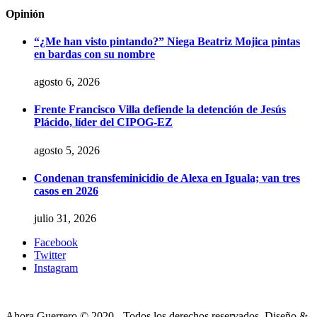
Opinión
“¿Me han visto pintando?” Niega Beatriz Mojica pintas
en bardas con su nombre
agosto 6, 2026
Frente Francisco Villa defiende la detención de Jesús
Plácido, líder del CIPOG-EZ
agosto 5, 2026
Condenan transfeminicidio de Alexa en Iguala; van tres
casos en 2026
julio 31, 2026
Facebook
Twitter
Instagram
Ahora Guerrero © 2020 - Todos los derechos reservados. Diseño &