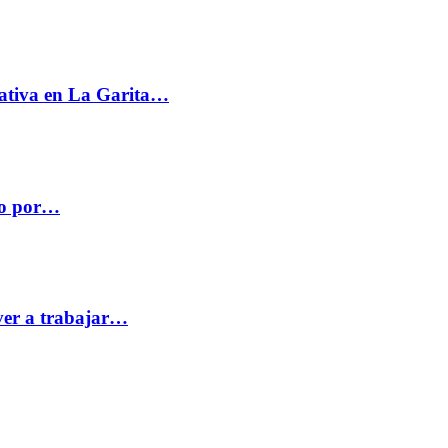
ativa en La Garita…
co por…
ver a trabajar…