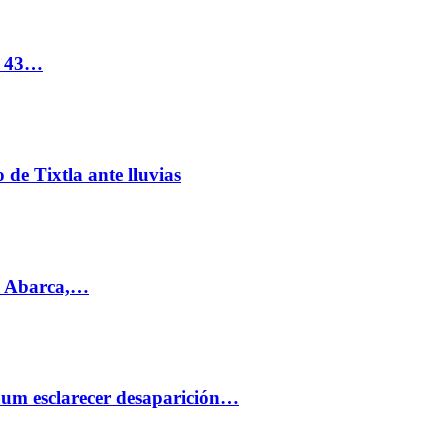
s 43…
de Tixtla ante lluvias
l Abarca,…
aum esclarecer desaparición…