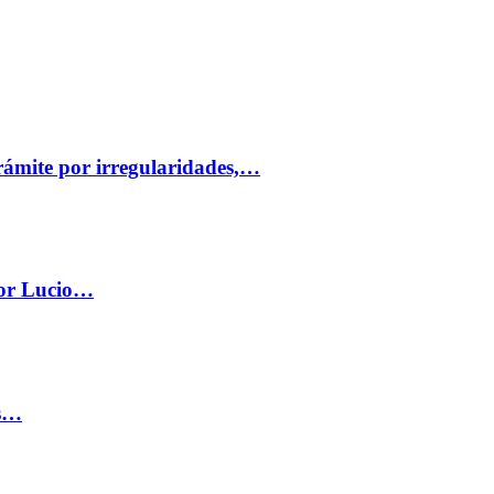
trámite por irregularidades,…
por Lucio…
os…