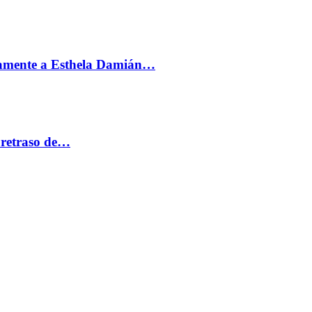
vamente a Esthela Damián…
 retraso de…