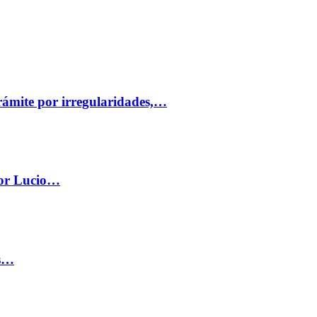
trámite por irregularidades,…
por Lucio…
os…