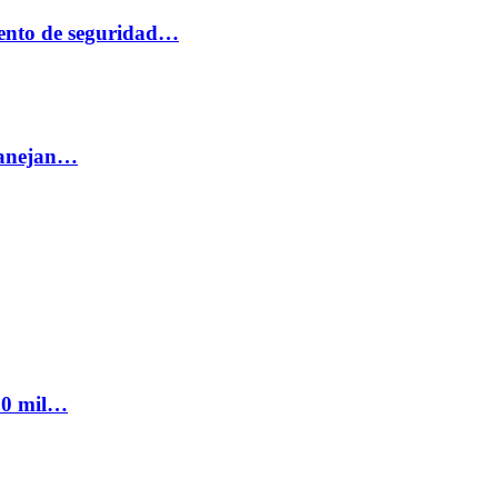
ento de seguridad…
 manejan…
300 mil…