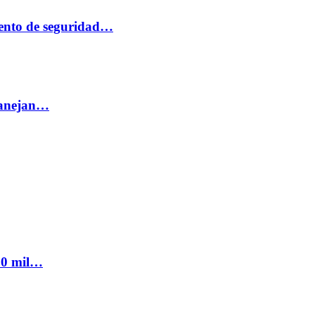
ento de seguridad…
 manejan…
300 mil…