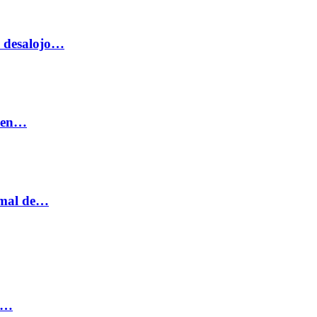
o desalojo…
n en…
ormal de…
ia…