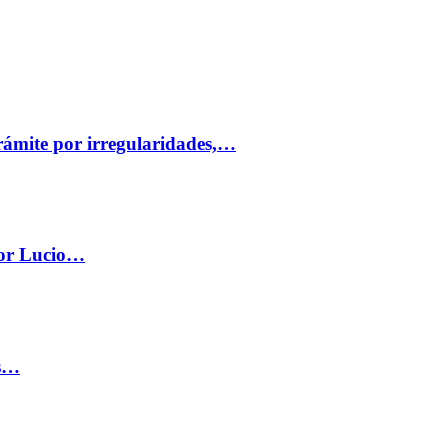
trámite por irregularidades,…
por Lucio…
os…