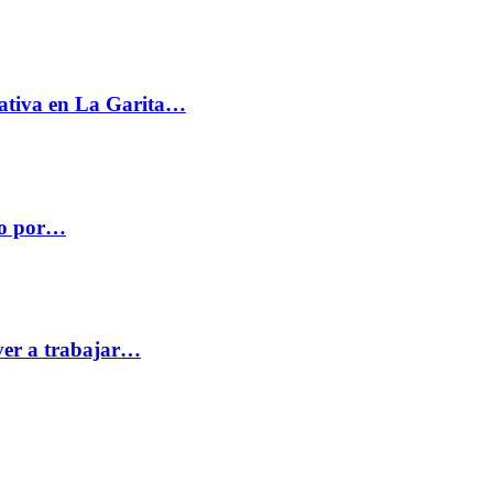
ativa en La Garita…
co por…
ver a trabajar…