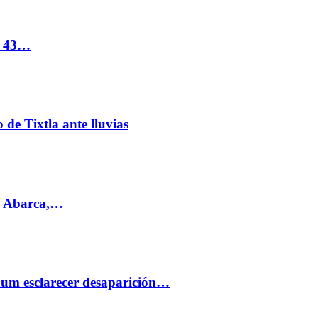
s 43…
de Tixtla ante lluvias
l Abarca,…
aum esclarecer desaparición…