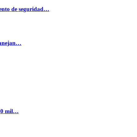
ento de seguridad…
 manejan…
300 mil…