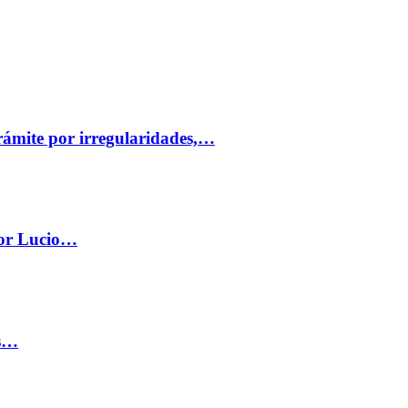
trámite por irregularidades,…
por Lucio…
os…