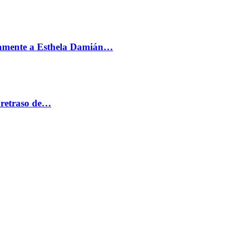
vamente a Esthela Damián…
 retraso de…