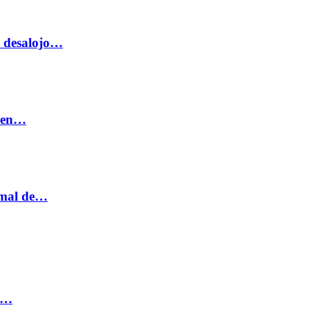
o desalojo…
n en…
ormal de…
ia…