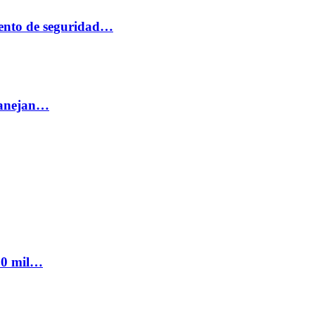
ento de seguridad…
 manejan…
300 mil…