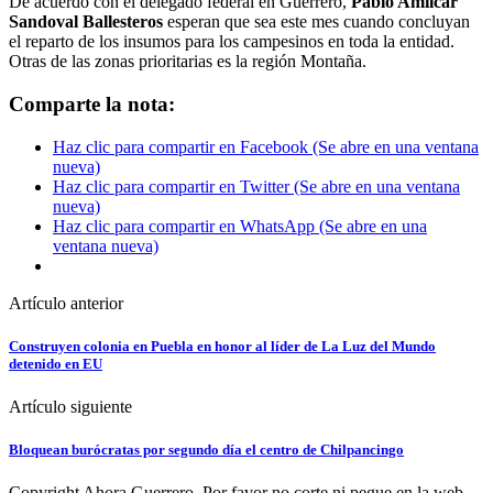
De acuerdo con el delegado federal en Guerrero,
Pablo Amílcar
Sandoval Ballesteros
esperan que sea este mes cuando concluyan
el reparto de los insumos para los campesinos en toda la entidad.
Otras de las zonas prioritarias es la región Montaña.
Comparte la nota:
Haz clic para compartir en Facebook (Se abre en una ventana
nueva)
Haz clic para compartir en Twitter (Se abre en una ventana
nueva)
Haz clic para compartir en WhatsApp (Se abre en una
ventana nueva)
Artículo anterior
Construyen colonia en Puebla en honor al líder de La Luz del Mundo
detenido en EU
Artículo siguiente
Bloquean burócratas por segundo día el centro de Chilpancingo
Copyright Ahora Guerrero. Por favor no corte ni pegue en la web