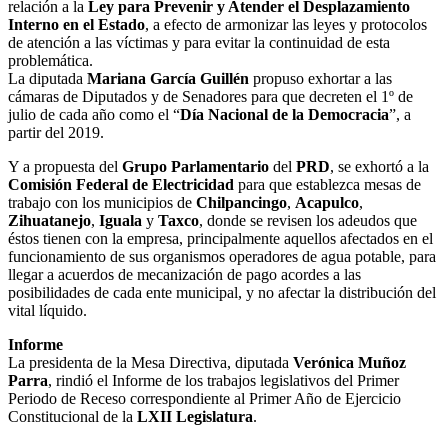
relación a la
Ley para Prevenir y Atender el Desplazamiento
Interno en el Estado
, a efecto de armonizar las leyes y protocolos
de atención a las víctimas y para evitar la continuidad de esta
problemática.
La diputada
Mariana García Guillén
propuso exhortar a las
cámaras de Diputados y de Senadores para que decreten el 1º de
julio de cada año como el “
Día Nacional de la Democracia
”, a
partir del 2019.
Y a propuesta del
Grupo Parlamentario
del
PRD
, se exhortó a la
Comisión Federal de Electricidad
para que establezca mesas de
trabajo con los municipios de
Chilpancingo
,
Acapulco
,
Zihuatanejo
,
Iguala
y
Taxco
, donde se revisen los adeudos que
éstos tienen con la empresa, principalmente aquellos afectados en el
funcionamiento de sus organismos operadores de agua potable, para
llegar a acuerdos de mecanización de pago acordes a las
posibilidades de cada ente municipal, y no afectar la distribución del
vital líquido.
Informe
La presidenta de la Mesa Directiva, diputada
Verónica Muñoz
Parra
, rindió el Informe de los trabajos legislativos del Primer
Periodo de Receso correspondiente al Primer Año de Ejercicio
Constitucional de la
LXII Legislatura
.