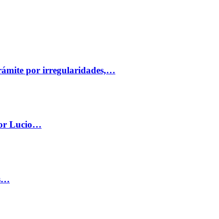
trámite por irregularidades,…
por Lucio…
os…