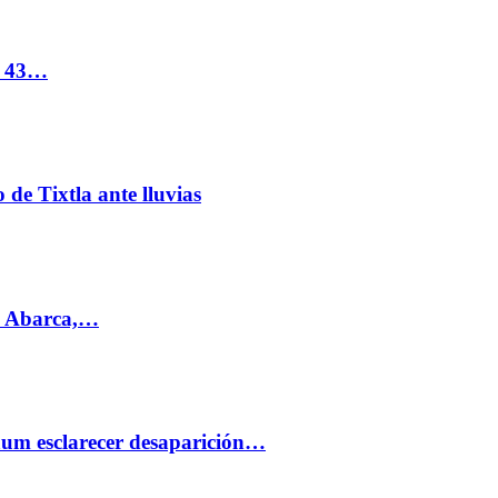
s 43…
de Tixtla ante lluvias
l Abarca,…
aum esclarecer desaparición…