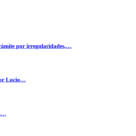
trámite por irregularidades,…
por Lucio…
os…