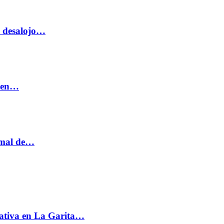
o desalojo…
n en…
ormal de…
ativa en La Garita…