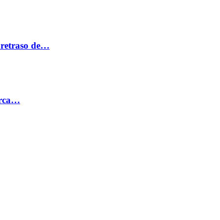
 retraso de…
erca…