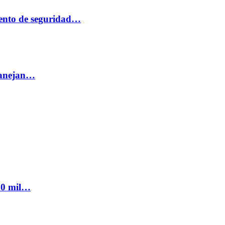
ento de seguridad…
 manejan…
300 mil…