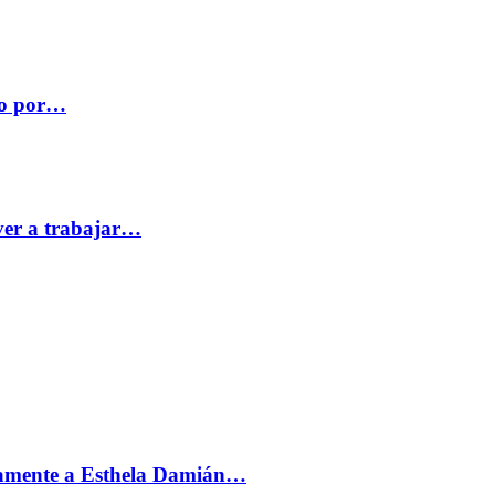
co por…
ver a trabajar…
vamente a Esthela Damián…