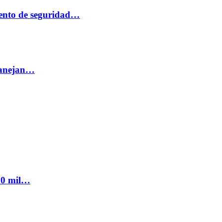
ento de seguridad…
 manejan…
300 mil…