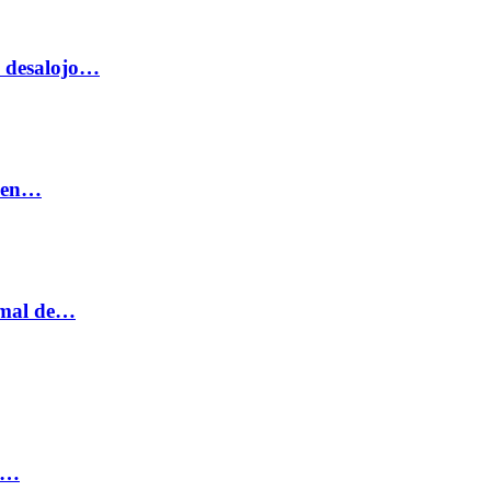
o desalojo…
n en…
ormal de…
ia…