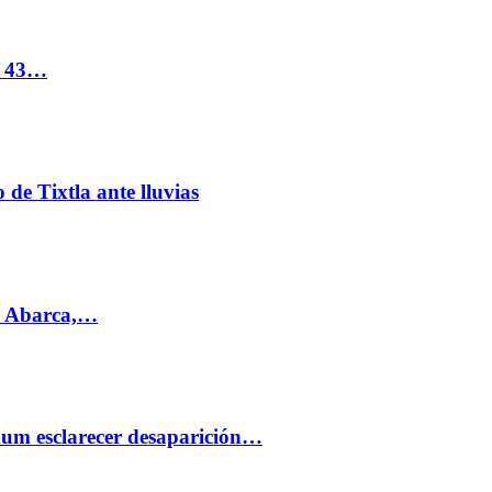
s 43…
de Tixtla ante lluvias
l Abarca,…
aum esclarecer desaparición…