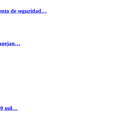
ento de seguridad…
 manejan…
300 mil…