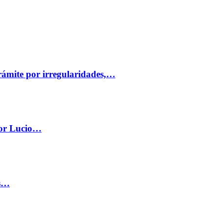
trámite por irregularidades,…
por Lucio…
os…