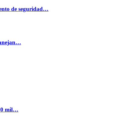
ento de seguridad…
 manejan…
300 mil…