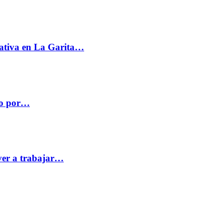
ativa en La Garita…
co por…
ver a trabajar…