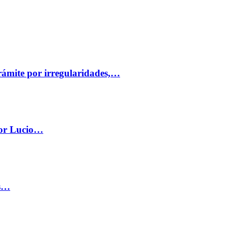
trámite por irregularidades,…
por Lucio…
os…