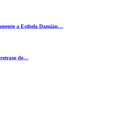
vamente a Esthela Damián…
 retraso de…