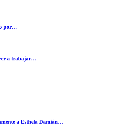
co por…
ver a trabajar…
vamente a Esthela Damián…