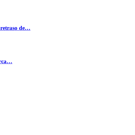
 retraso de…
erca…