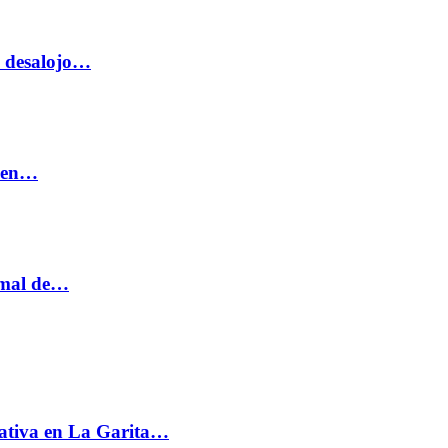
o desalojo…
n en…
ormal de…
ativa en La Garita…