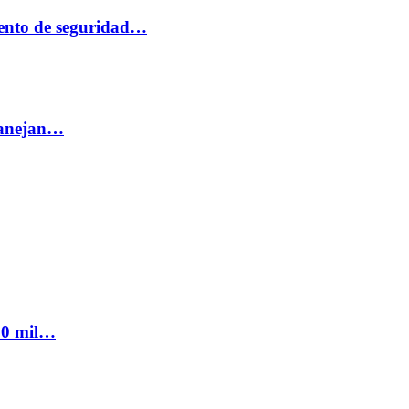
ento de seguridad…
 manejan…
300 mil…