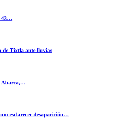
s 43…
de Tixtla ante lluvias
l Abarca,…
aum esclarecer desaparición…