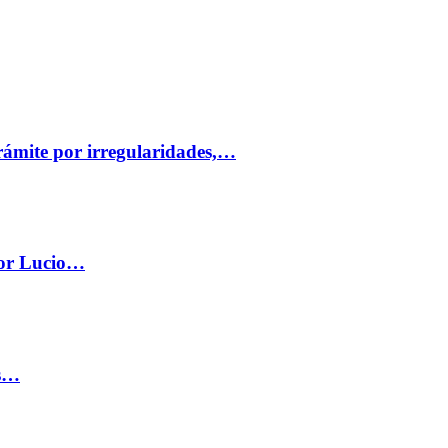
trámite por irregularidades,…
por Lucio…
os…