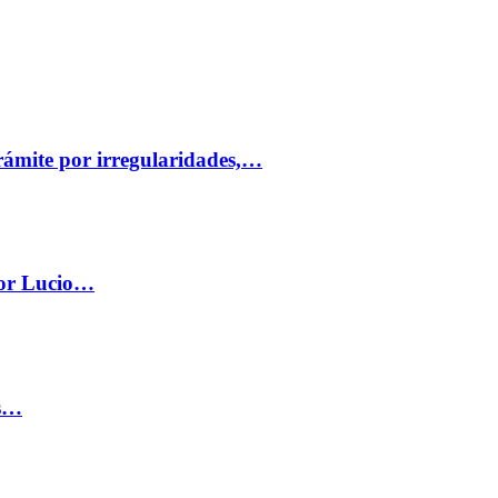
trámite por irregularidades,…
por Lucio…
os…