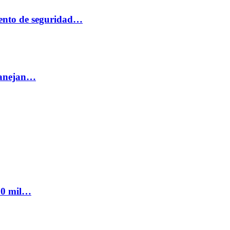
ento de seguridad…
 manejan…
300 mil…