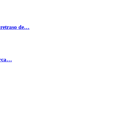
 retraso de…
erca…