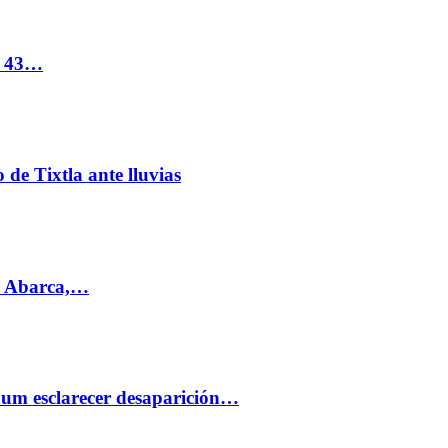
s 43…
de Tixtla ante lluvias
l Abarca,…
aum esclarecer desaparición…