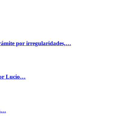
trámite por irregularidades,…
por Lucio…
os…