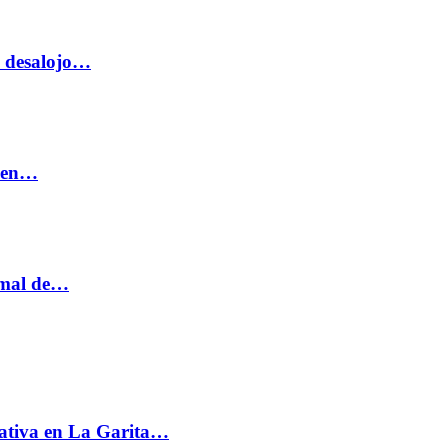
o desalojo…
n en…
ormal de…
ativa en La Garita…