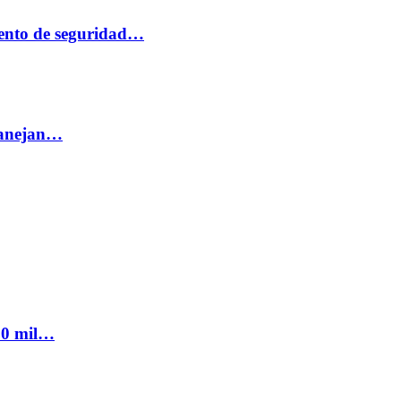
ento de seguridad…
 manejan…
300 mil…