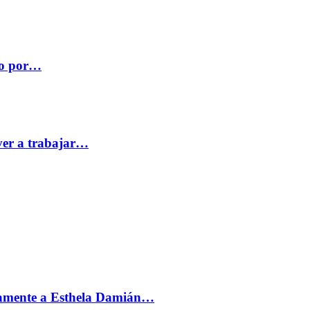
co por…
ver a trabajar…
vamente a Esthela Damián…