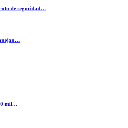
ento de seguridad…
 manejan…
300 mil…