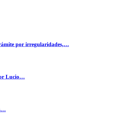
trámite por irregularidades,…
por Lucio…
os…