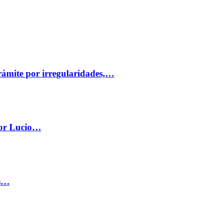
trámite por irregularidades,…
por Lucio…
os…