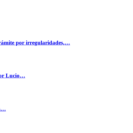
trámite por irregularidades,…
por Lucio…
os…