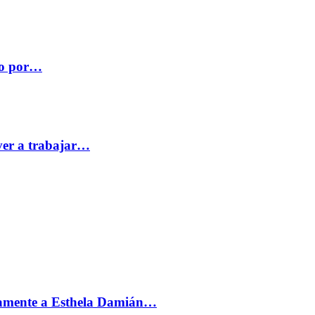
co por…
ver a trabajar…
vamente a Esthela Damián…