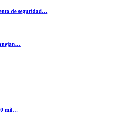
ento de seguridad…
 manejan…
300 mil…