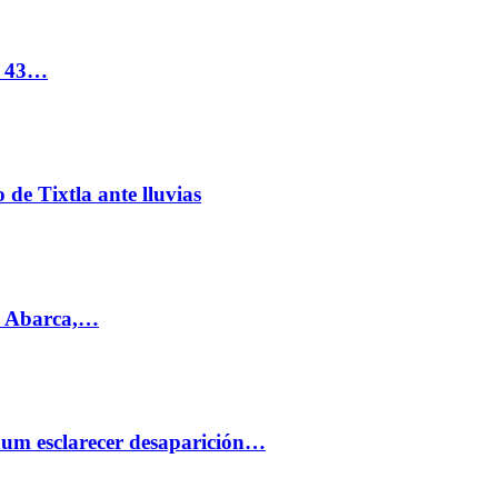
s 43…
de Tixtla ante lluvias
l Abarca,…
aum esclarecer desaparición…