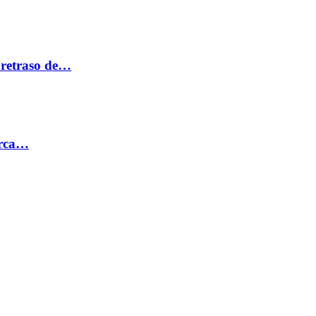
 retraso de…
erca…