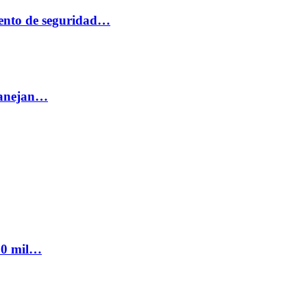
ento de seguridad…
 manejan…
300 mil…