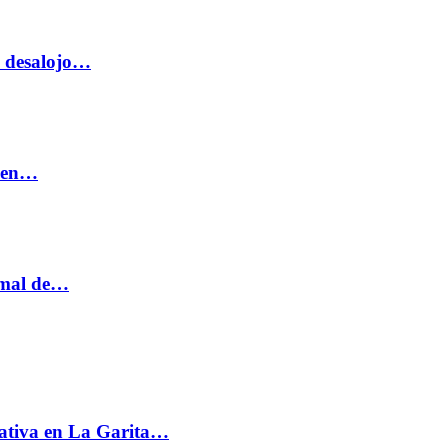
o desalojo…
n en…
ormal de…
ativa en La Garita…