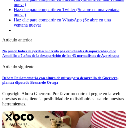
nueva)
Haz clic para compartir en Twitter (Se abre en una ventana
nueva)
Haz clic para compartir en WhatsApp (Se abre en una
ventana nueva)
Artículo anterior
No puede haber ni perdón ni olvido por estudiantes desaparecidos, dice
Astudillo a 7 años de la desaparición de los 43 normalistas de Ayotzinapa
Artículo siguiente
Debate Parlamentario con altura de miras para desarrollo de Guerrero,
plantea diputado Bernardo Ortega
Copyright Ahora Guerrero. Por favor no corte ni pegue en la web
nuestras notas, tiene la posibilidad de redistribuirlas usando nuestras
herramientas.