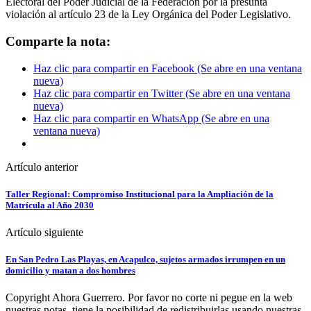
Electoral del Poder Judicial de la Federación por la presunta
violación al artículo 23 de la Ley Orgánica del Poder Legislativo.
Comparte la nota:
Haz clic para compartir en Facebook (Se abre en una ventana
nueva)
Haz clic para compartir en Twitter (Se abre en una ventana
nueva)
Haz clic para compartir en WhatsApp (Se abre en una
ventana nueva)
Artículo anterior
Taller Regional: Compromiso Institucional para la Ampliación de la
Matrícula al Año 2030
Artículo siguiente
En San Pedro Las Playas, en Acapulco, sujetos armados irrumpen en un
domicilio y matan a dos hombres
Copyright Ahora Guerrero. Por favor no corte ni pegue en la web
nuestras notas, tiene la posibilidad de redistribuirlas usando nuestras