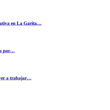
ativa en La Garita…
co por…
ver a trabajar…