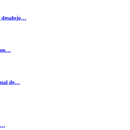
o desalojo…
n en…
ormal de…
ia…