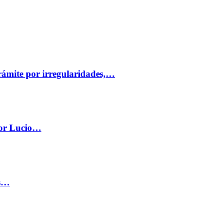
trámite por irregularidades,…
por Lucio…
os…