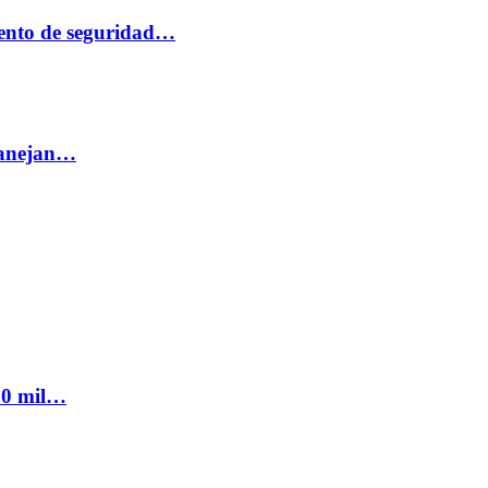
ento de seguridad…
 manejan…
300 mil…