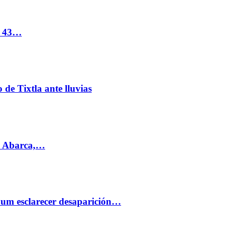
s 43…
de Tixtla ante lluvias
l Abarca,…
aum esclarecer desaparición…