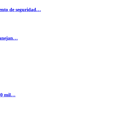
ento de seguridad…
 manejan…
300 mil…