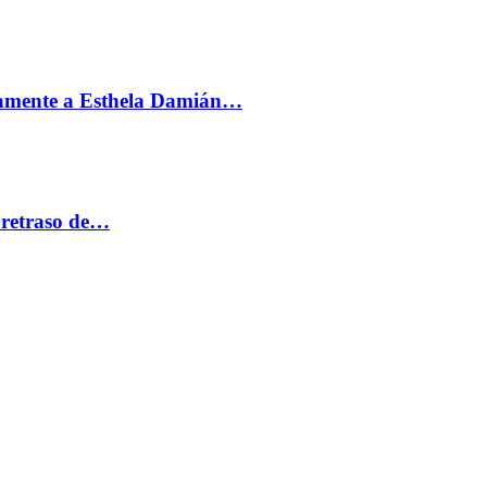
vamente a Esthela Damián…
 retraso de…