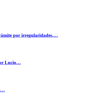
trámite por irregularidades,…
por Lucio…
os…