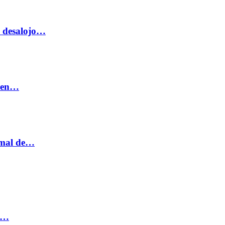
o desalojo…
n en…
ormal de…
ia…