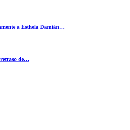
vamente a Esthela Damián…
 retraso de…