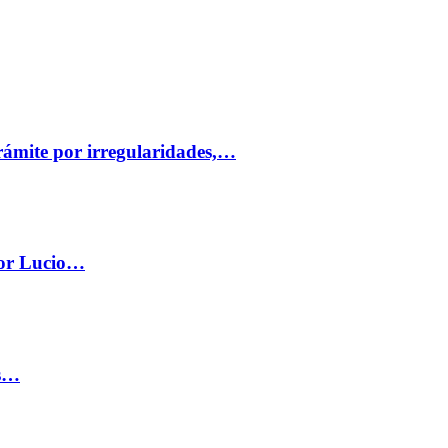
trámite por irregularidades,…
por Lucio…
os…