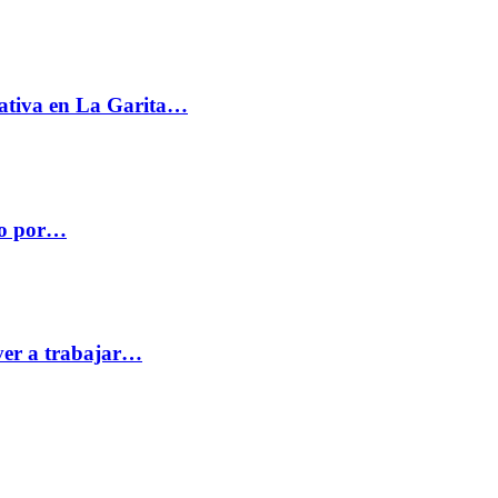
ativa en La Garita…
co por…
ver a trabajar…