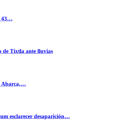
s 43…
de Tixtla ante lluvias
l Abarca,…
aum esclarecer desaparición…