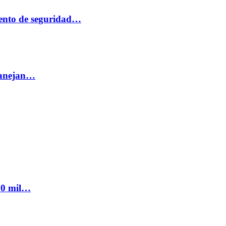
ento de seguridad…
 manejan…
300 mil…