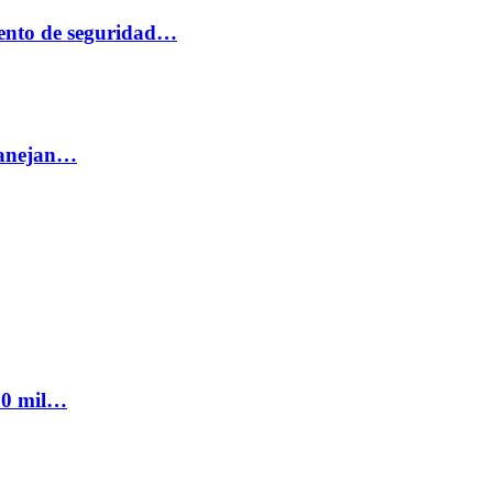
ento de seguridad…
 manejan…
300 mil…