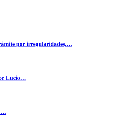
trámite por irregularidades,…
por Lucio…
os…