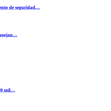
ento de seguridad…
 manejan…
300 mil…