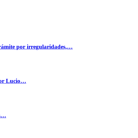
trámite por irregularidades,…
por Lucio…
os…