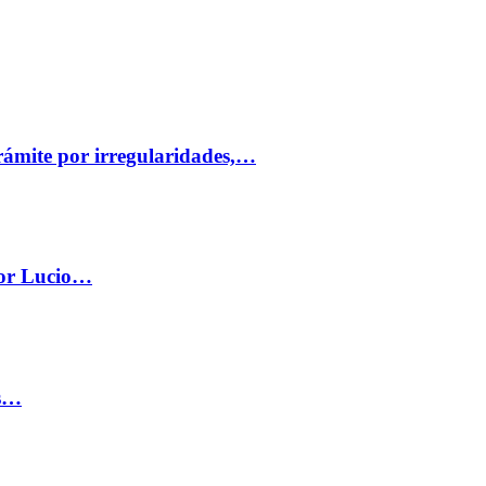
trámite por irregularidades,…
por Lucio…
os…