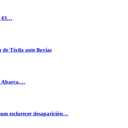
s 43…
de Tixtla ante lluvias
l Abarca,…
aum esclarecer desaparición…