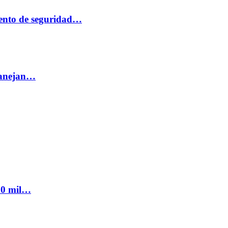
ento de seguridad…
 manejan…
300 mil…