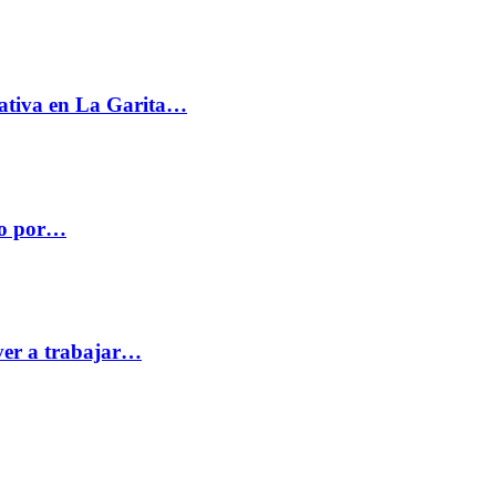
ativa en La Garita…
co por…
ver a trabajar…