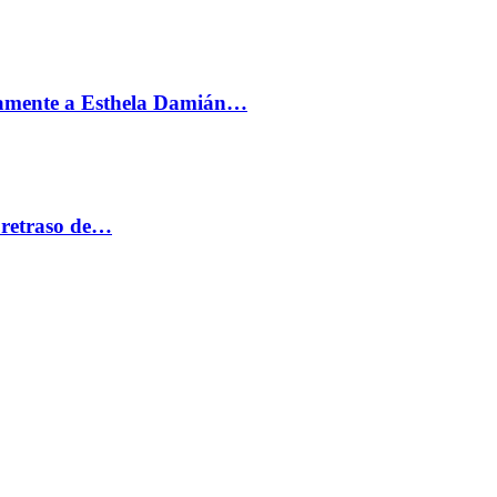
vamente a Esthela Damián…
 retraso de…