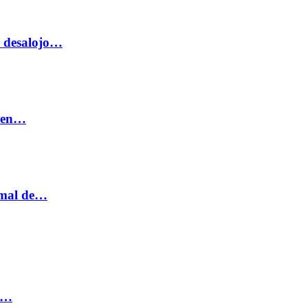
o desalojo…
n en…
ormal de…
ia…