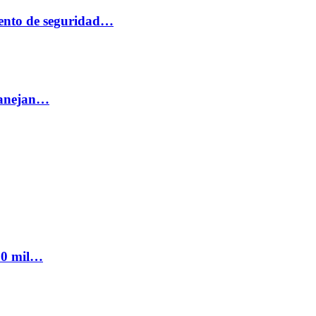
ento de seguridad…
 manejan…
300 mil…