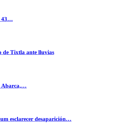
s 43…
de Tixtla ante lluvias
l Abarca,…
aum esclarecer desaparición…