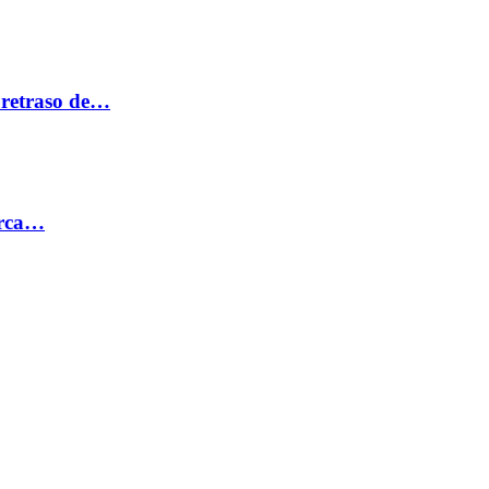
 retraso de…
erca…