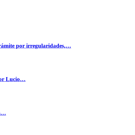
trámite por irregularidades,…
por Lucio…
os…