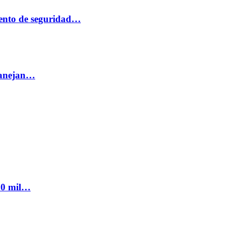
ento de seguridad…
 manejan…
300 mil…