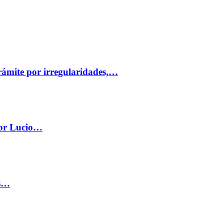
trámite por irregularidades,…
por Lucio…
os…