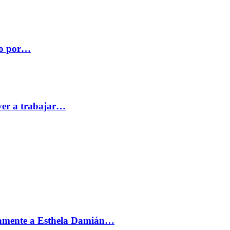
co por…
ver a trabajar…
vamente a Esthela Damián…