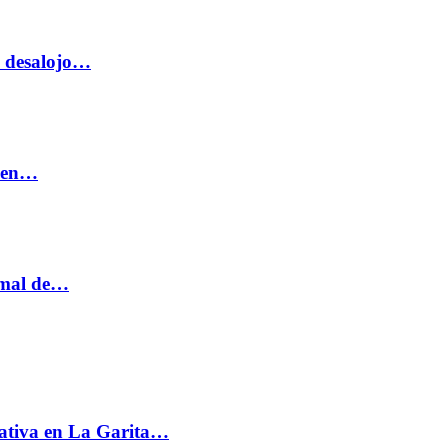
o desalojo…
n en…
ormal de…
ativa en La Garita…