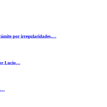
trámite por irregularidades,…
por Lucio…
os…