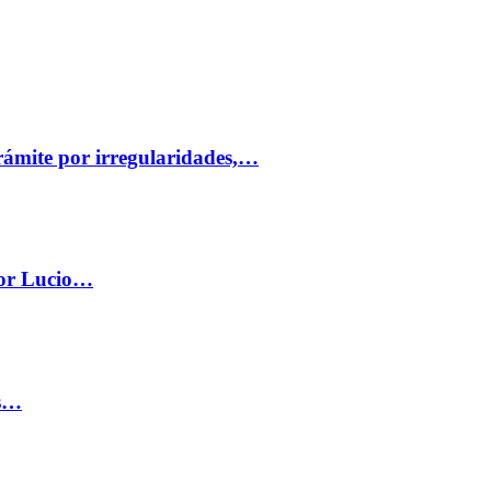
trámite por irregularidades,…
por Lucio…
os…