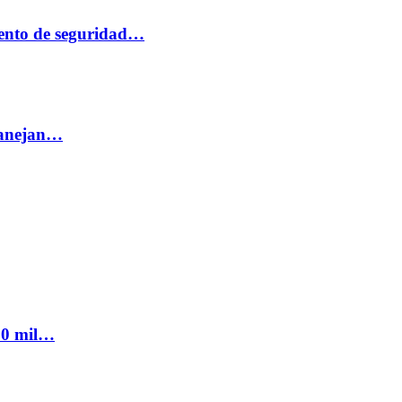
ento de seguridad…
 manejan…
300 mil…