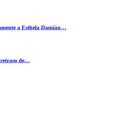
vamente a Esthela Damián…
 retraso de…