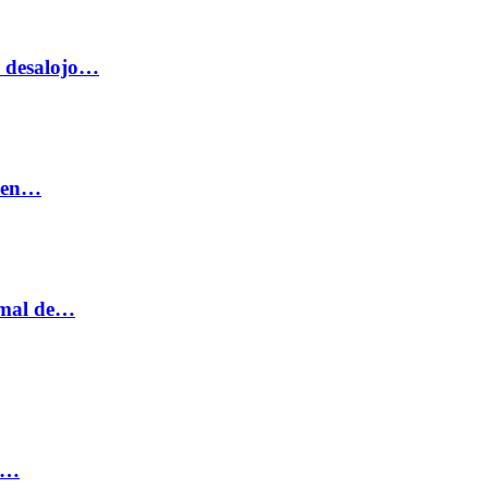
o desalojo…
n en…
ormal de…
ia…