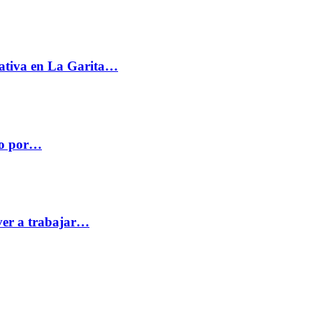
ativa en La Garita…
co por…
ver a trabajar…