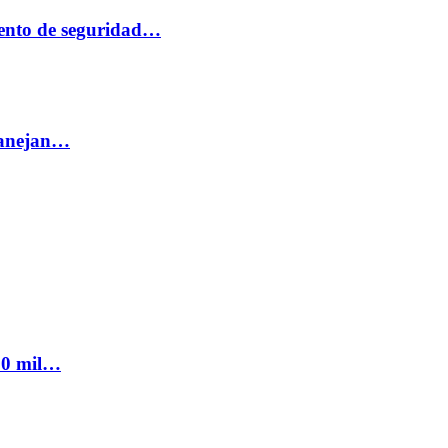
ento de seguridad…
 manejan…
300 mil…