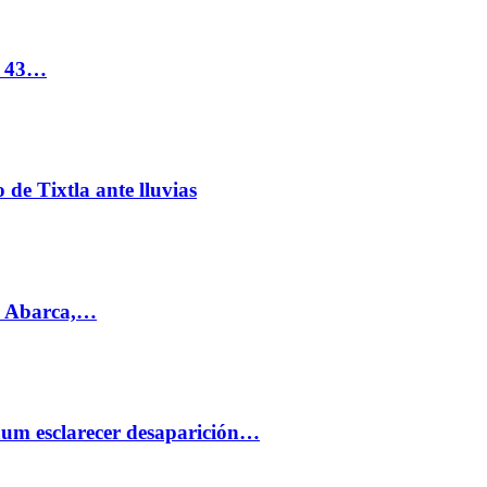
s 43…
de Tixtla ante lluvias
l Abarca,…
aum esclarecer desaparición…