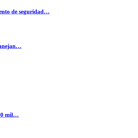
ento de seguridad…
 manejan…
300 mil…