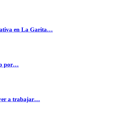
ativa en La Garita…
co por…
ver a trabajar…