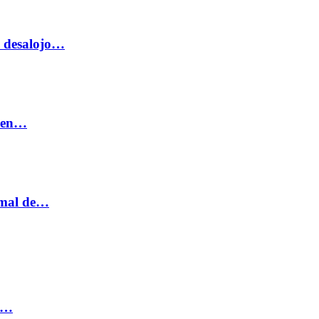
o desalojo…
n en…
ormal de…
ia…