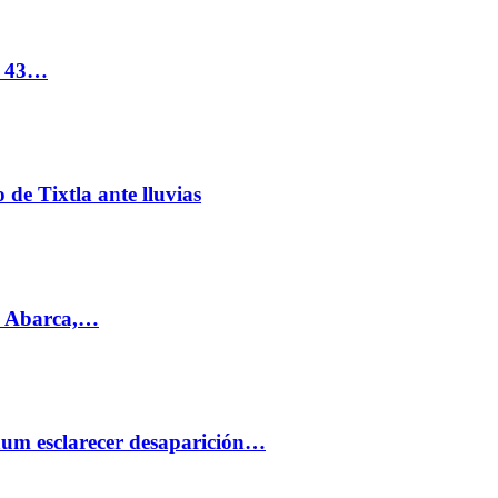
s 43…
de Tixtla ante lluvias
l Abarca,…
aum esclarecer desaparición…