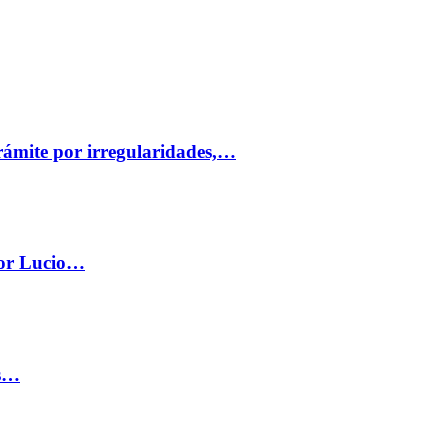
trámite por irregularidades,…
por Lucio…
os…