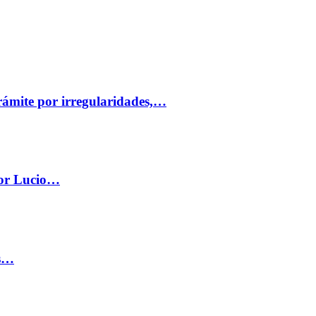
trámite por irregularidades,…
por Lucio…
os…