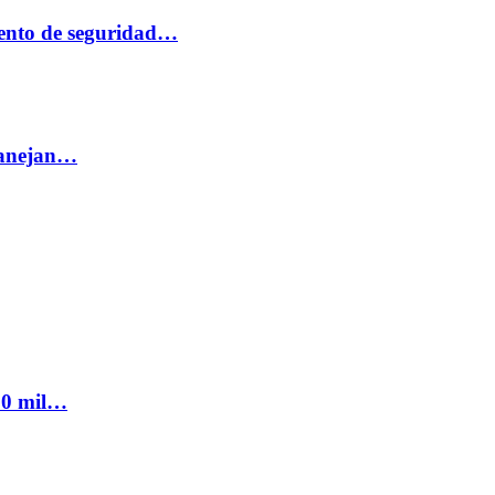
ento de seguridad…
 manejan…
300 mil…