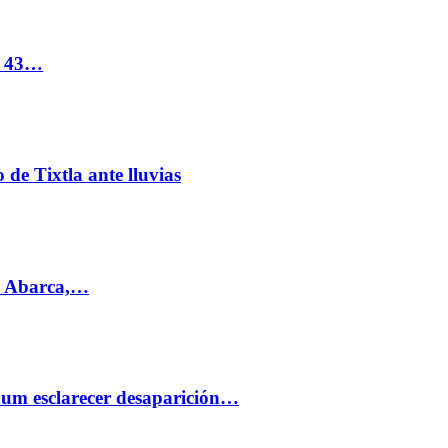
s 43…
de Tixtla ante lluvias
l Abarca,…
aum esclarecer desaparición…