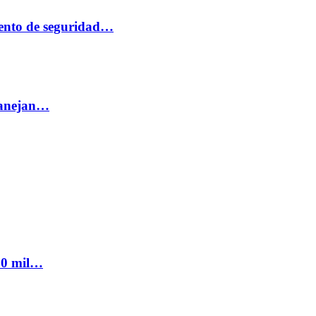
ento de seguridad…
 manejan…
300 mil…