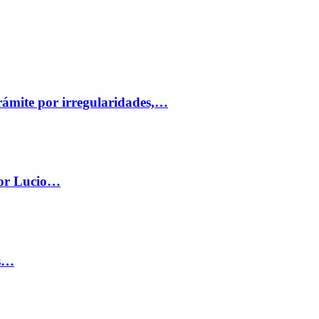
trámite por irregularidades,…
por Lucio…
os…