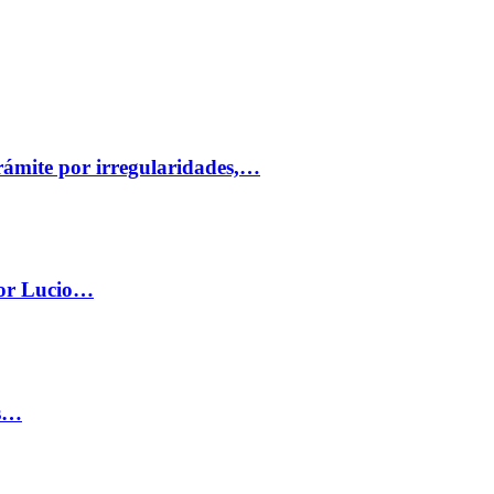
trámite por irregularidades,…
por Lucio…
os…