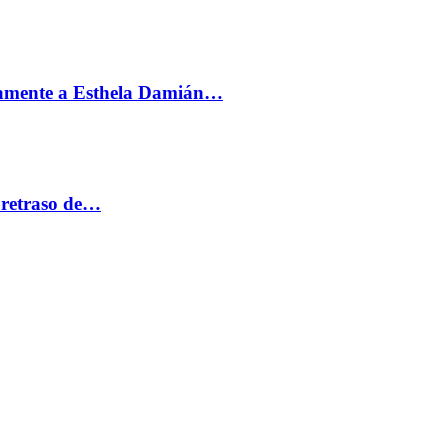
vamente a Esthela Damián…
 retraso de…