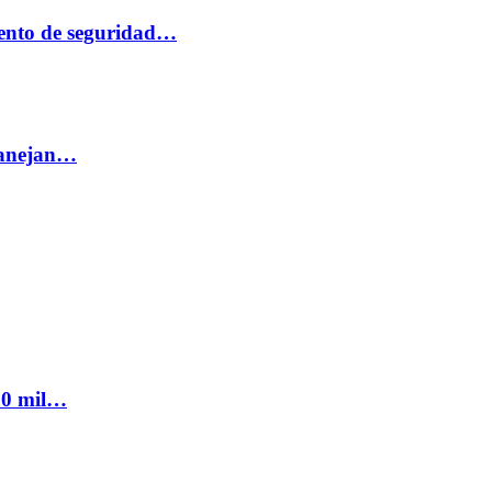
ento de seguridad…
 manejan…
300 mil…