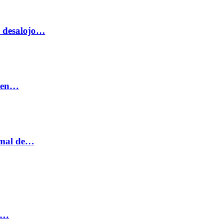
o desalojo…
n en…
ormal de…
ia…