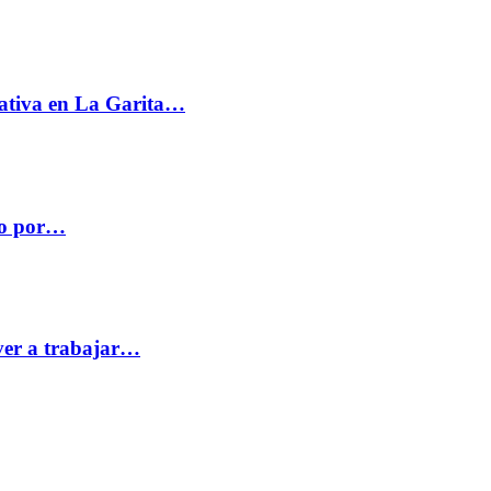
ativa en La Garita…
co por…
ver a trabajar…