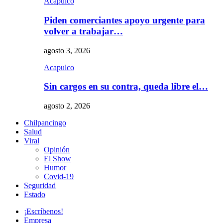
Acapulco
Piden comerciantes apoyo urgente para
volver a trabajar…
agosto 3, 2026
Acapulco
Sin cargos en su contra, queda libre el…
agosto 2, 2026
Chilpancingo
Salud
Viral
Opinión
El Show
Humor
Covid-19
Seguridad
Estado
¡Escríbenos!
Empresa