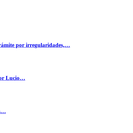
trámite por irregularidades,…
por Lucio…
os…