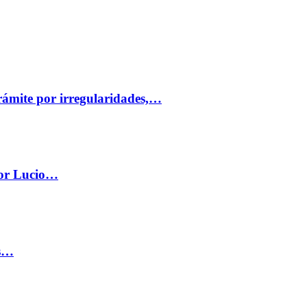
trámite por irregularidades,…
por Lucio…
os…