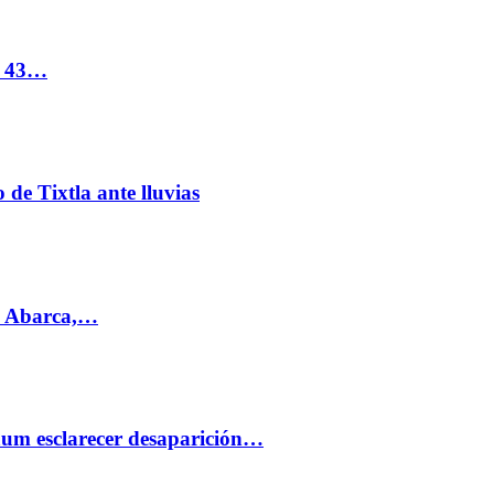
s 43…
de Tixtla ante lluvias
l Abarca,…
aum esclarecer desaparición…