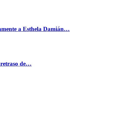
vamente a Esthela Damián…
 retraso de…