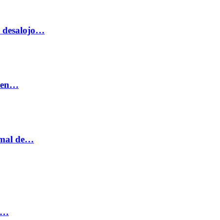
o desalojo…
n en…
ormal de…
ia…