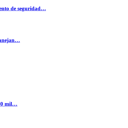
ento de seguridad…
 manejan…
300 mil…