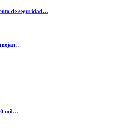
ento de seguridad…
 manejan…
300 mil…