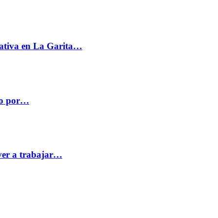
ativa en La Garita…
co por…
ver a trabajar…