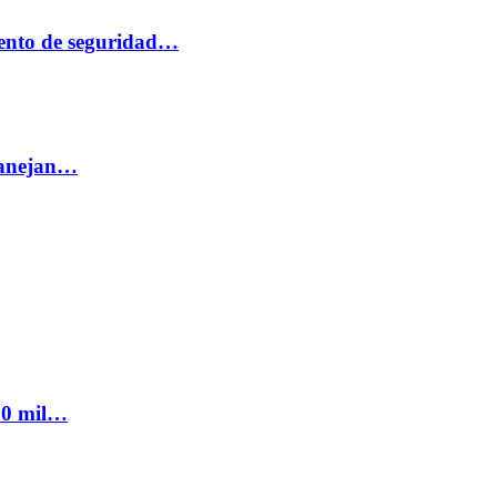
ento de seguridad…
 manejan…
300 mil…