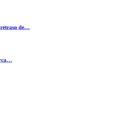
 retraso de…
erca…