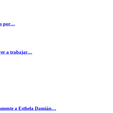
co por…
ver a trabajar…
vamente a Esthela Damián…