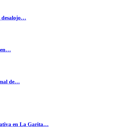
o desalojo…
n en…
ormal de…
ativa en La Garita…