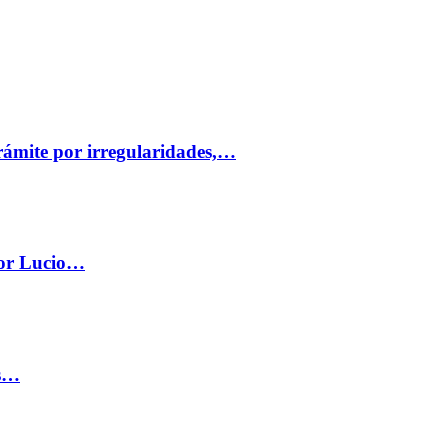
trámite por irregularidades,…
por Lucio…
os…