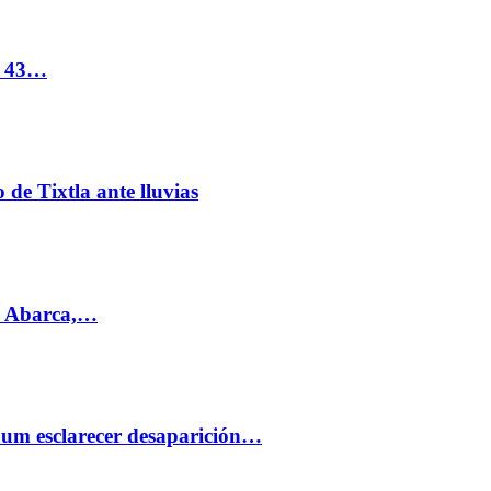
s 43…
de Tixtla ante lluvias
l Abarca,…
aum esclarecer desaparición…