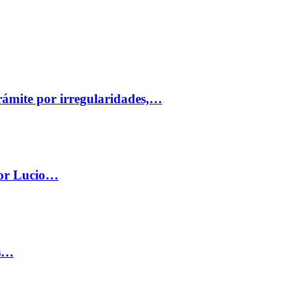
trámite por irregularidades,…
por Lucio…
os…