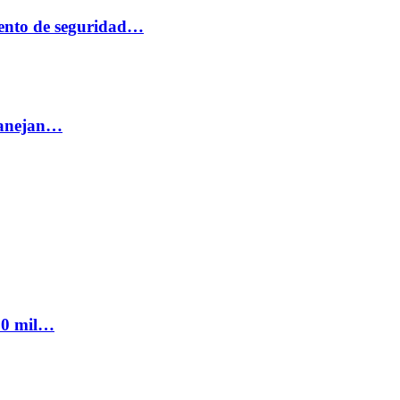
ento de seguridad…
 manejan…
300 mil…