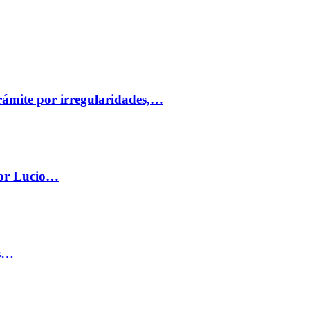
trámite por irregularidades,…
por Lucio…
os…