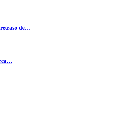
 retraso de…
erca…