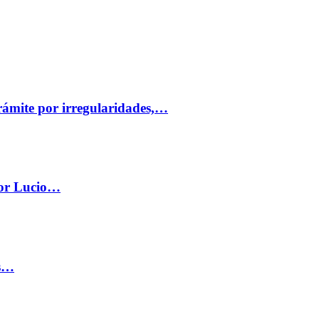
trámite por irregularidades,…
por Lucio…
os…