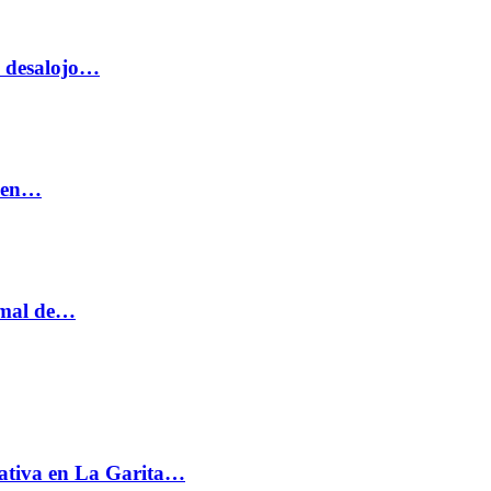
o desalojo…
n en…
ormal de…
ativa en La Garita…