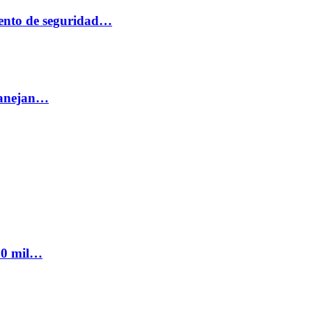
ento de seguridad…
 manejan…
300 mil…