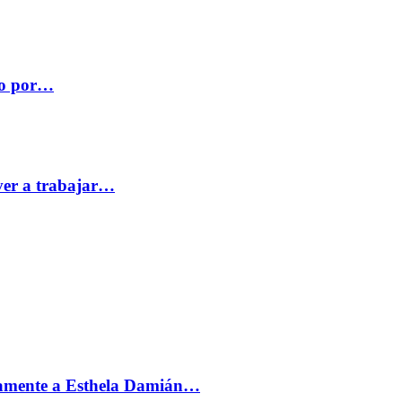
co por…
ver a trabajar…
vamente a Esthela Damián…