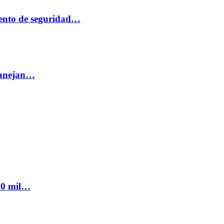
ento de seguridad…
 manejan…
300 mil…