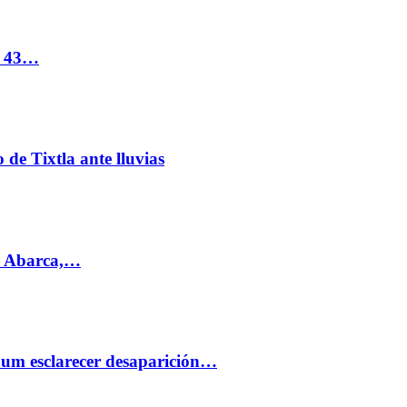
s 43…
de Tixtla ante lluvias
l Abarca,…
aum esclarecer desaparición…