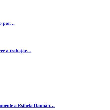
co por…
ver a trabajar…
vamente a Esthela Damián…