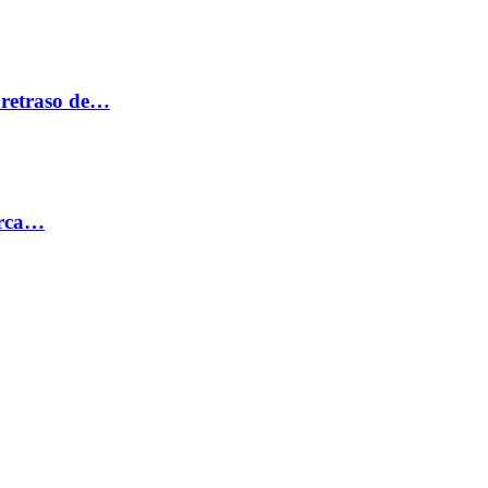
 retraso de…
erca…