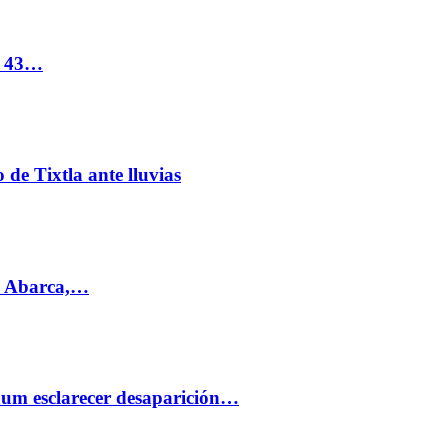
s 43…
de Tixtla ante lluvias
l Abarca,…
aum esclarecer desaparición…