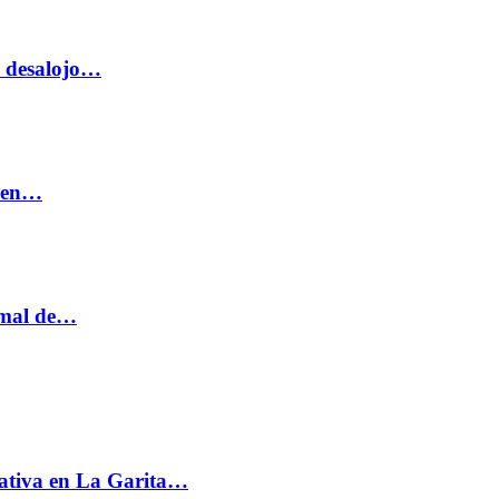
o desalojo…
n en…
ormal de…
ativa en La Garita…