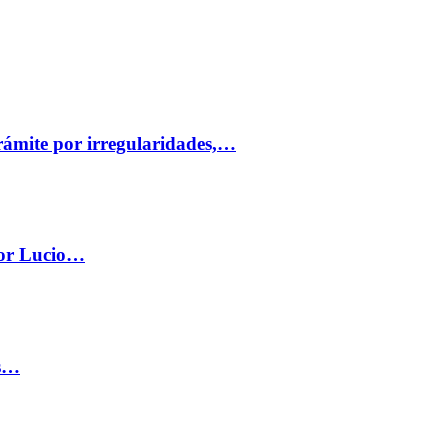
trámite por irregularidades,…
por Lucio…
os…