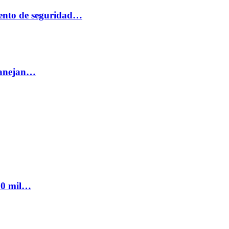
ento de seguridad…
 manejan…
300 mil…