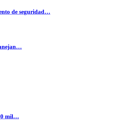
ento de seguridad…
 manejan…
300 mil…