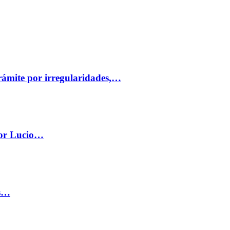
trámite por irregularidades,…
por Lucio…
os…