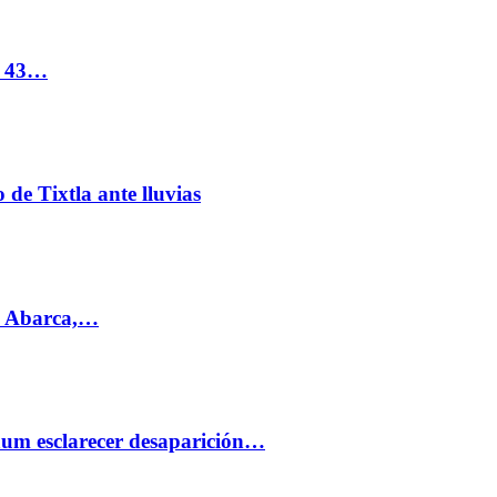
s 43…
de Tixtla ante lluvias
l Abarca,…
aum esclarecer desaparición…