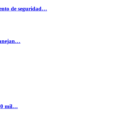
ento de seguridad…
 manejan…
300 mil…