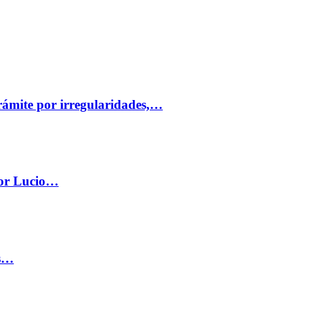
trámite por irregularidades,…
por Lucio…
os…