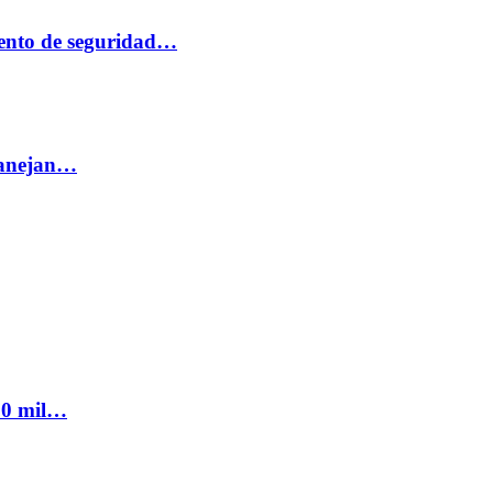
ento de seguridad…
 manejan…
300 mil…