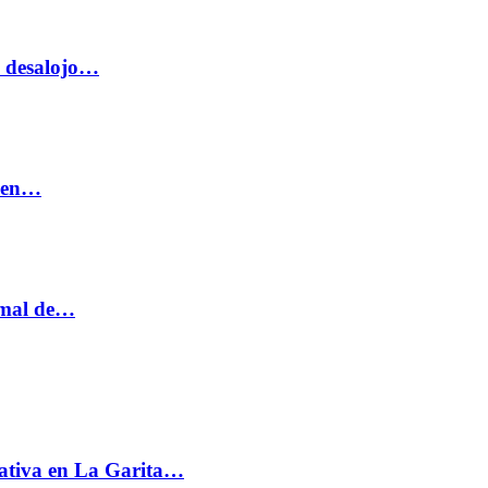
o desalojo…
n en…
ormal de…
ativa en La Garita…