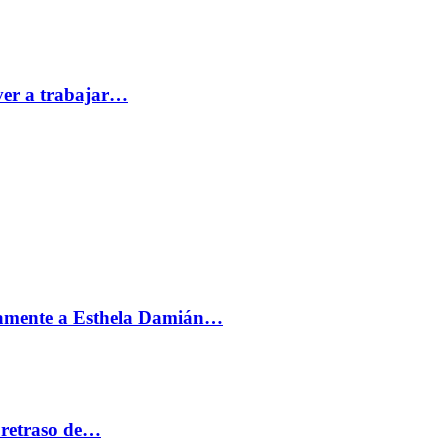
ver a trabajar…
vamente a Esthela Damián…
 retraso de…