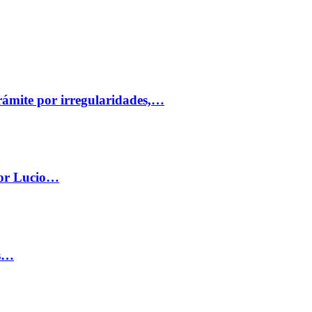
trámite por irregularidades,…
por Lucio…
os…