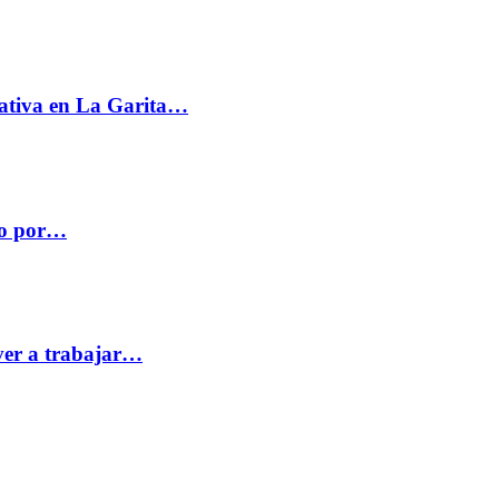
ativa en La Garita…
co por…
ver a trabajar…