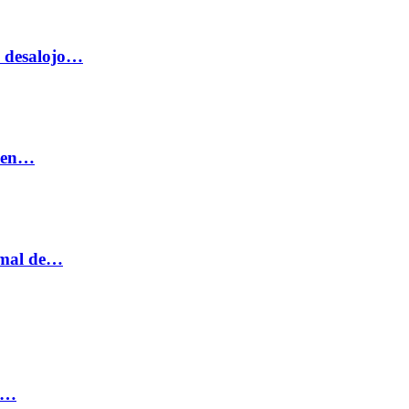
o desalojo…
n en…
ormal de…
ia…