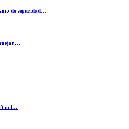
ento de seguridad…
 manejan…
300 mil…