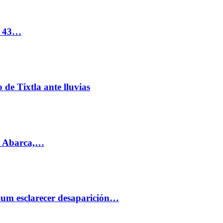
s 43…
de Tixtla ante lluvias
l Abarca,…
aum esclarecer desaparición…