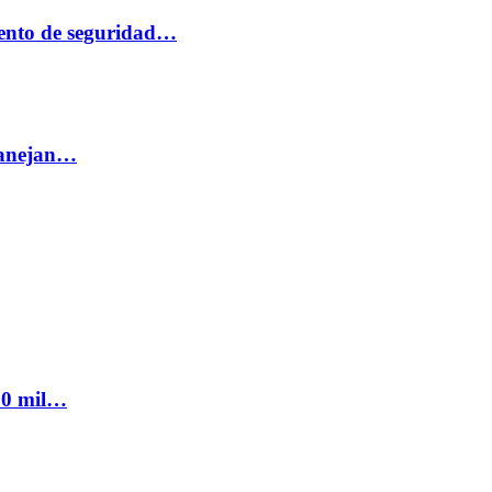
ento de seguridad…
 manejan…
300 mil…