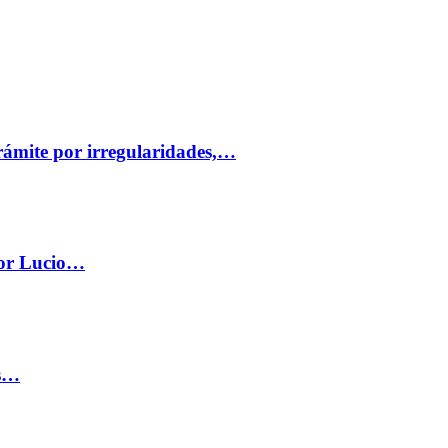
trámite por irregularidades,…
por Lucio…
os…