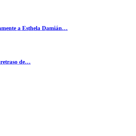
vamente a Esthela Damián…
 retraso de…