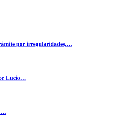
trámite por irregularidades,…
por Lucio…
os…