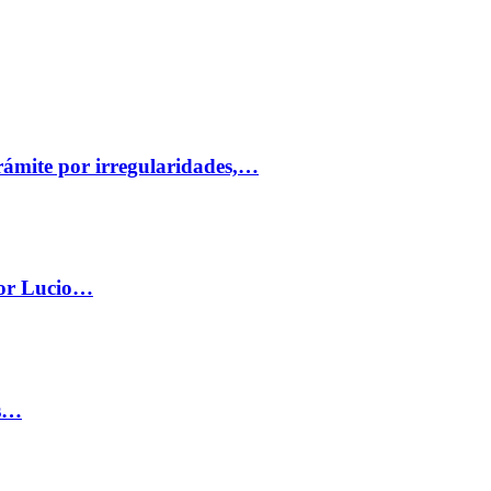
trámite por irregularidades,…
por Lucio…
os…