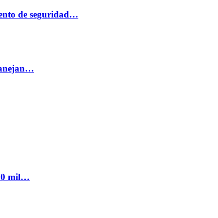
ento de seguridad…
 manejan…
300 mil…