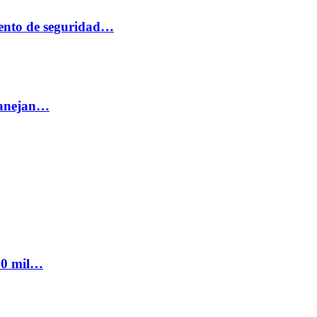
ento de seguridad…
 manejan…
300 mil…