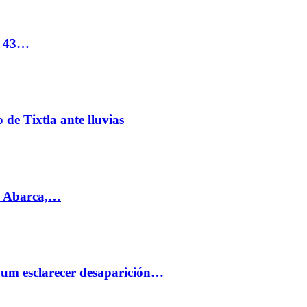
s 43…
de Tixtla ante lluvias
l Abarca,…
aum esclarecer desaparición…