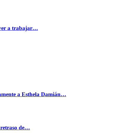
ver a trabajar…
vamente a Esthela Damián…
 retraso de…