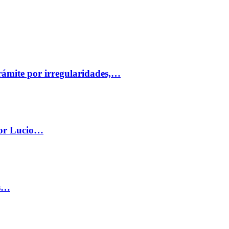
trámite por irregularidades,…
por Lucio…
os…