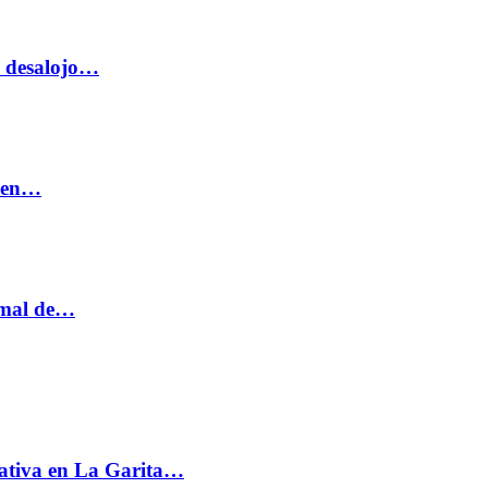
o desalojo…
n en…
ormal de…
ativa en La Garita…