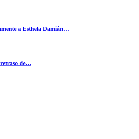
vamente a Esthela Damián…
 retraso de…