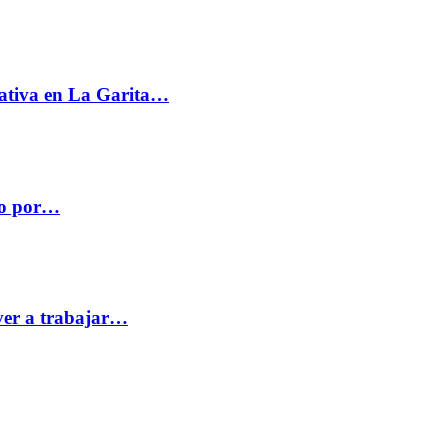
ativa en La Garita…
co por…
ver a trabajar…