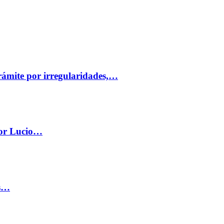
trámite por irregularidades,…
por Lucio…
os…