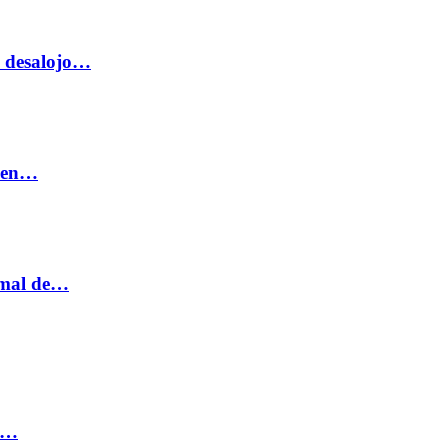
o desalojo…
n en…
ormal de…
ia…