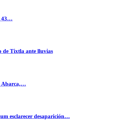
s 43…
de Tixtla ante lluvias
l Abarca,…
aum esclarecer desaparición…