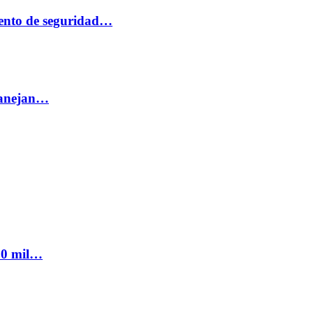
ento de seguridad…
 manejan…
300 mil…