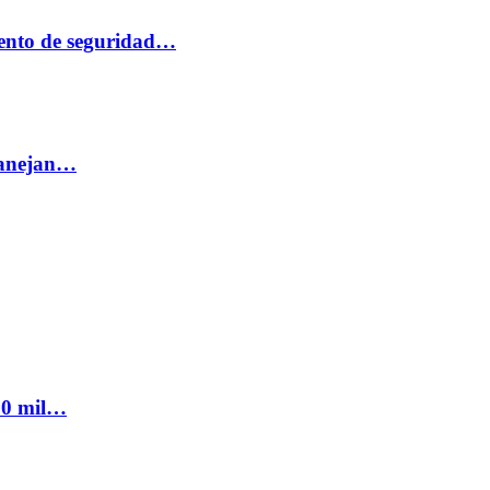
ento de seguridad…
 manejan…
300 mil…