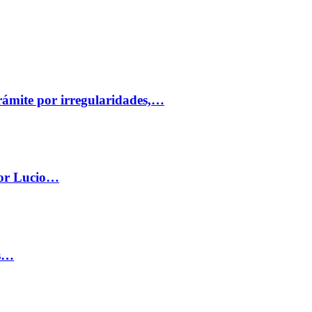
trámite por irregularidades,…
por Lucio…
os…