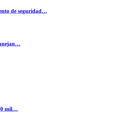
ento de seguridad…
 manejan…
300 mil…