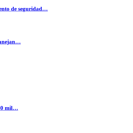
ento de seguridad…
 manejan…
300 mil…