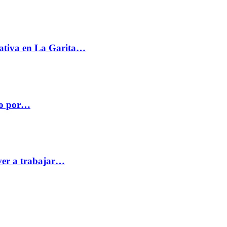
ativa en La Garita…
co por…
ver a trabajar…