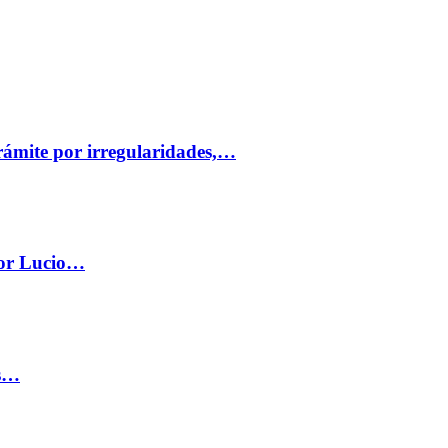
trámite por irregularidades,…
por Lucio…
os…