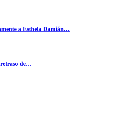
vamente a Esthela Damián…
 retraso de…