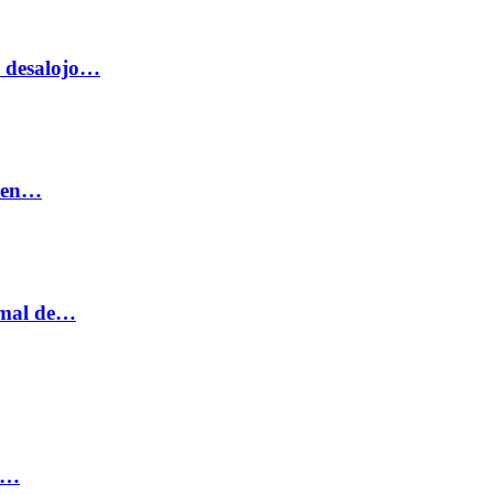
o desalojo…
n en…
ormal de…
ia…