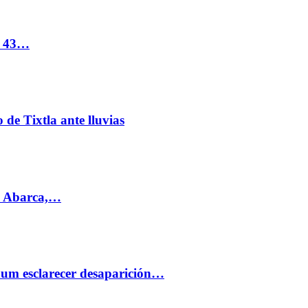
s 43…
de Tixtla ante lluvias
l Abarca,…
aum esclarecer desaparición…