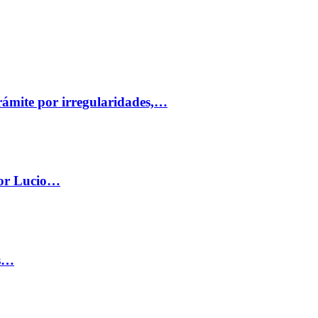
trámite por irregularidades,…
por Lucio…
os…