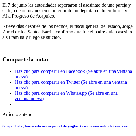
El 7 de junio las autoridades reportaron el asesinato de una pareja y
su hija de ocho años en el interior de un departamento en Infonavit
Alta Progreso de Acapulco.
Nueve días después de los hechos, el fiscal general del estado, Jorge
Zuriel de los Santos Barrila confirmó que fue el padre quien asesinó
a su familia y luego se suicidó.
Comparte la nota:
Haz clic para compartir en Facebook (Se abre en una ventana
nueva)
Haz clic para compartir en Twitter (Se abre en una ventana
nueva)
Haz clic para compartir en WhatsApp (Se abre en una
ventana nueva)
Artículo anterior
Grupo Lala, lanza edición especial de yoghurt con tamarindo de Guerrero