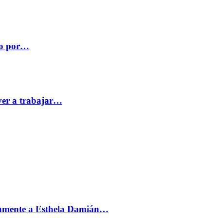
co por…
ver a trabajar…
vamente a Esthela Damián…