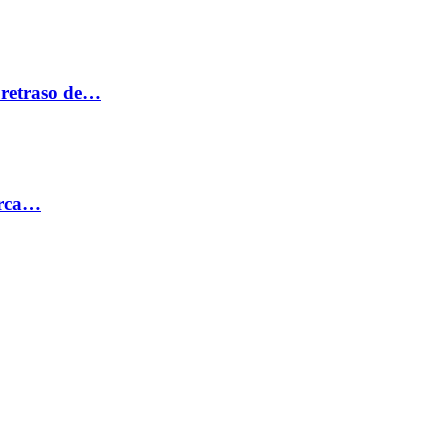
 retraso de…
erca…