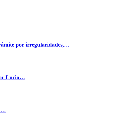
trámite por irregularidades,…
por Lucio…
os…