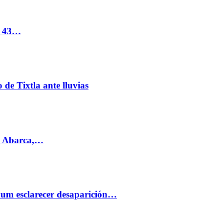
s 43…
de Tixtla ante lluvias
l Abarca,…
aum esclarecer desaparición…