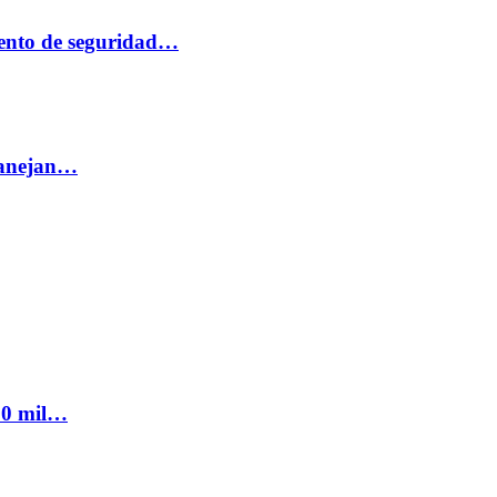
ento de seguridad…
 manejan…
300 mil…