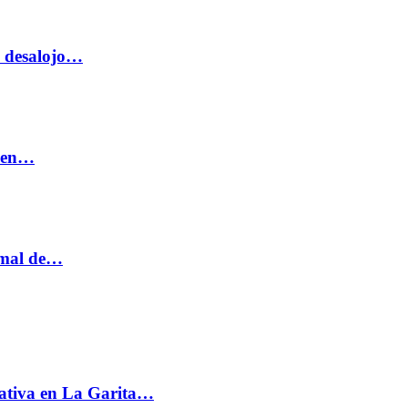
o desalojo…
n en…
ormal de…
ativa en La Garita…