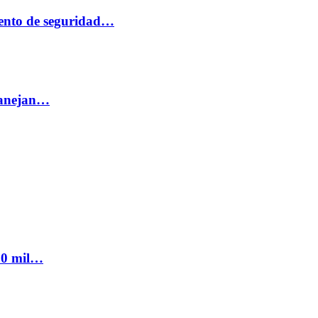
ento de seguridad…
 manejan…
300 mil…