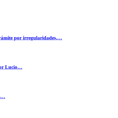
trámite por irregularidades,…
por Lucio…
os…