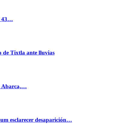
s 43…
de Tixtla ante lluvias
l Abarca,…
aum esclarecer desaparición…