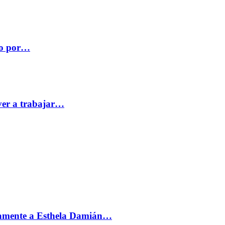
co por…
ver a trabajar…
vamente a Esthela Damián…