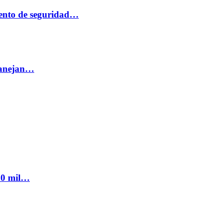
ento de seguridad…
 manejan…
300 mil…