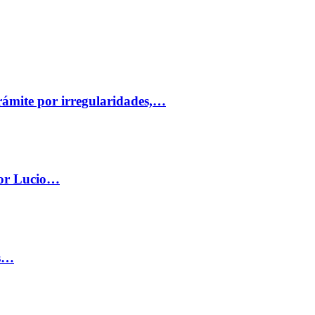
trámite por irregularidades,…
por Lucio…
os…