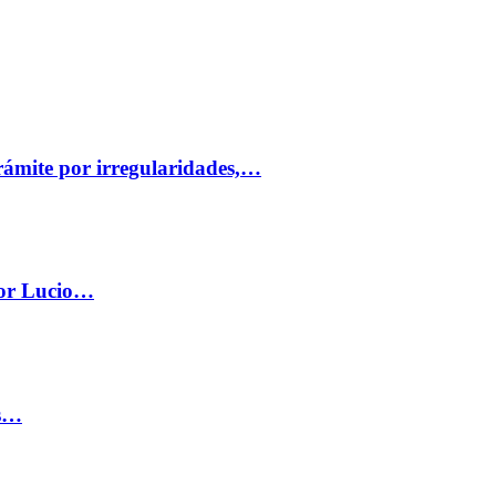
trámite por irregularidades,…
por Lucio…
os…