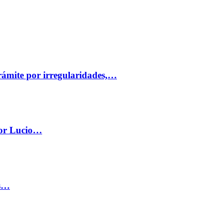
trámite por irregularidades,…
por Lucio…
os…