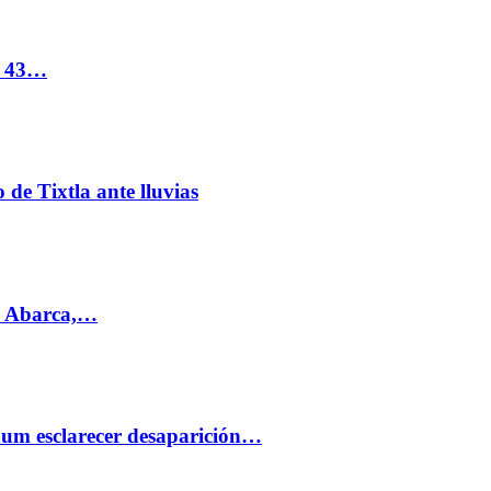
s 43…
de Tixtla ante lluvias
l Abarca,…
aum esclarecer desaparición…