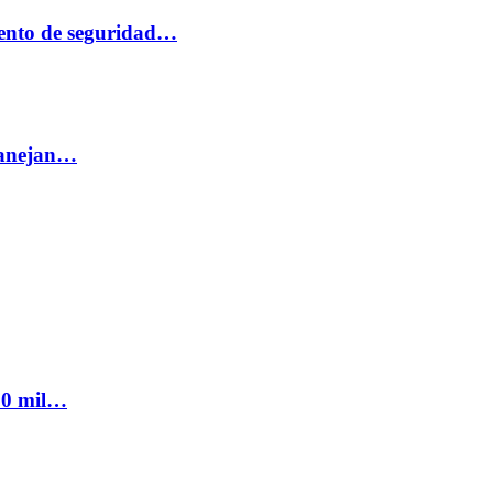
ento de seguridad…
 manejan…
300 mil…