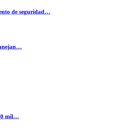
ento de seguridad…
 manejan…
300 mil…