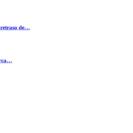
 retraso de…
erca…