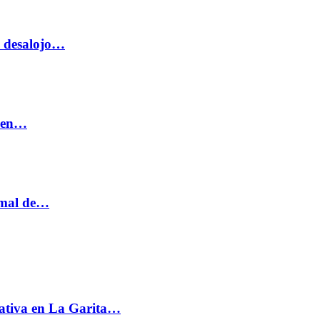
o desalojo…
n en…
ormal de…
ativa en La Garita…