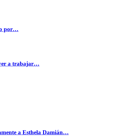
co por…
ver a trabajar…
vamente a Esthela Damián…