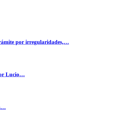
trámite por irregularidades,…
por Lucio…
os…