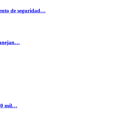
ento de seguridad…
 manejan…
300 mil…