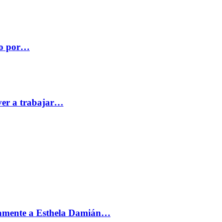
co por…
ver a trabajar…
vamente a Esthela Damián…