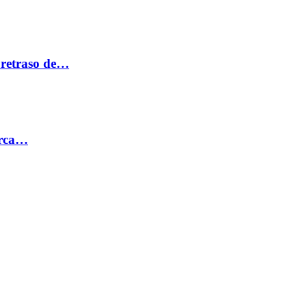
 retraso de…
erca…