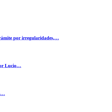
trámite por irregularidades,…
por Lucio…
os…