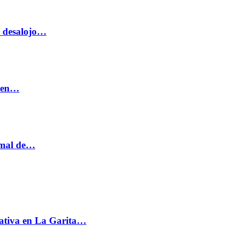
o desalojo…
n en…
ormal de…
ativa en La Garita…