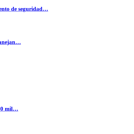
ento de seguridad…
 manejan…
300 mil…