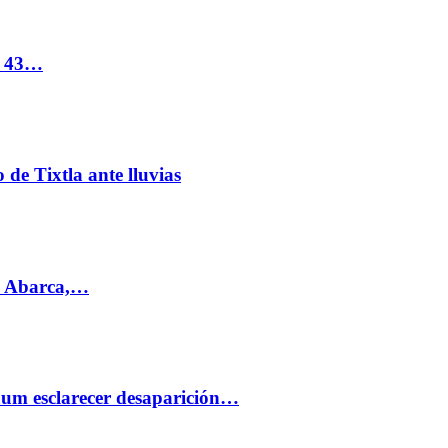
s 43…
de Tixtla ante lluvias
l Abarca,…
aum esclarecer desaparición…