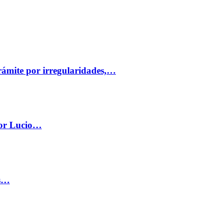
trámite por irregularidades,…
por Lucio…
os…