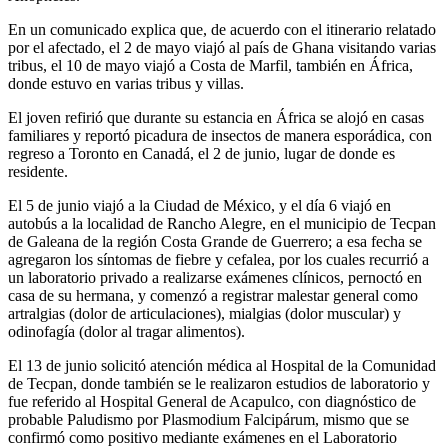
En un comunicado explica que, de acuerdo con el itinerario relatado
por el afectado, el 2 de mayo viajó al país de Ghana visitando varias
tribus, el 10 de mayo viajó a Costa de Marfil, también en África,
donde estuvo en varias tribus y villas.
El joven refirió que durante su estancia en África se alojó en casas
familiares y reportó picadura de insectos de manera esporádica, con
regreso a Toronto en Canadá, el 2 de junio, lugar de donde es
residente.
El 5 de junio viajó a la Ciudad de México, y el día 6 viajó en
autobús a la localidad de Rancho Alegre, en el municipio de Tecpan
de Galeana de la región Costa Grande de Guerrero; a esa fecha se
agregaron los síntomas de fiebre y cefalea, por los cuales recurrió a
un laboratorio privado a realizarse exámenes clínicos, pernoctó en
casa de su hermana, y comenzó a registrar malestar general como
artralgias (dolor de articulaciones), mialgias (dolor muscular) y
odinofagía (dolor al tragar alimentos).
El 13 de junio solicitó atención médica al Hospital de la Comunidad
de Tecpan, donde también se le realizaron estudios de laboratorio y
fue referido al Hospital General de Acapulco, con diagnóstico de
probable Paludismo por Plasmodium Falcipárum, mismo que se
confirmó como positivo mediante exámenes en el Laboratorio