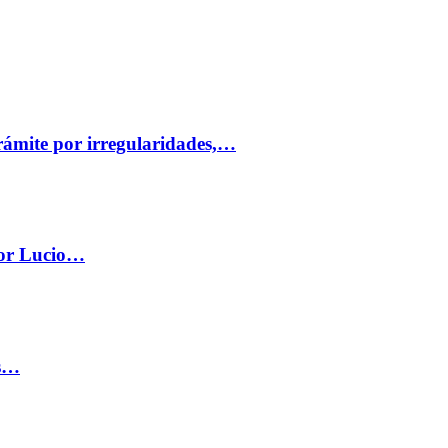
trámite por irregularidades,…
por Lucio…
os…