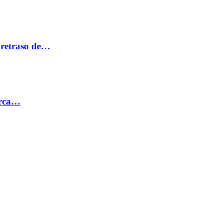
 retraso de…
erca…