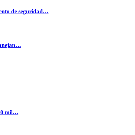
ento de seguridad…
 manejan…
300 mil…