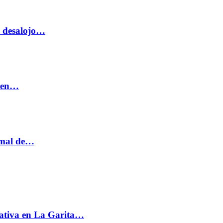
o desalojo…
n en…
ormal de…
ativa en La Garita…