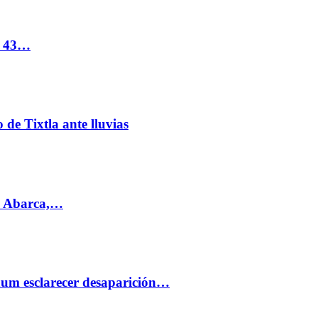
s 43…
de Tixtla ante lluvias
l Abarca,…
aum esclarecer desaparición…