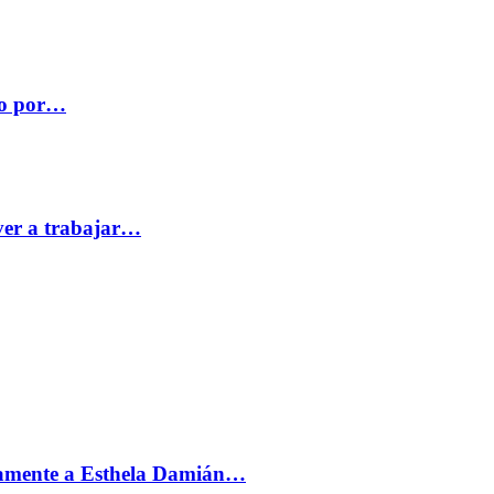
co por…
ver a trabajar…
vamente a Esthela Damián…