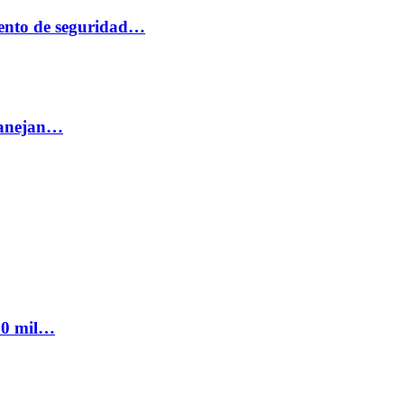
ento de seguridad…
 manejan…
300 mil…