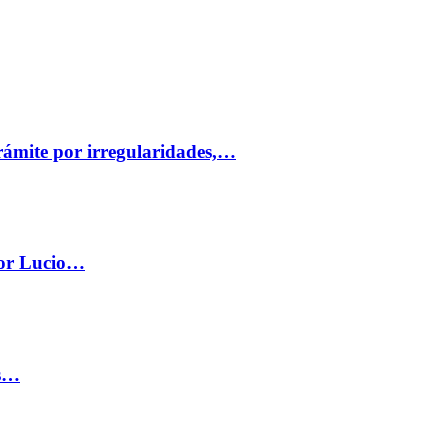
trámite por irregularidades,…
por Lucio…
os…