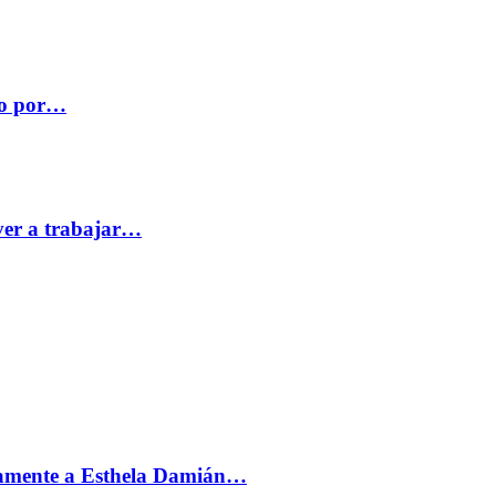
co por…
ver a trabajar…
vamente a Esthela Damián…