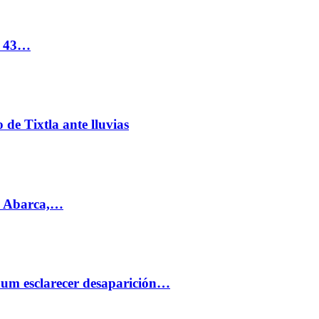
s 43…
de Tixtla ante lluvias
l Abarca,…
aum esclarecer desaparición…