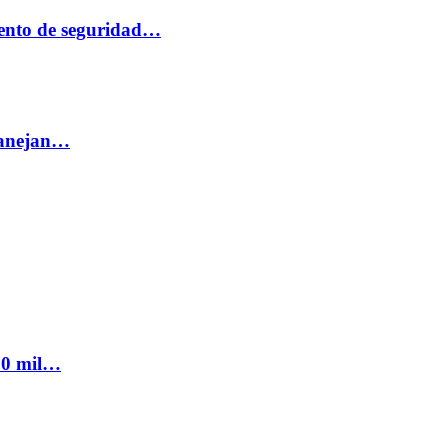
ento de seguridad…
 manejan…
300 mil…