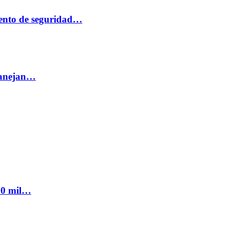
ento de seguridad…
 manejan…
300 mil…