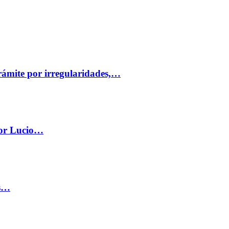
trámite por irregularidades,…
por Lucio…
os…