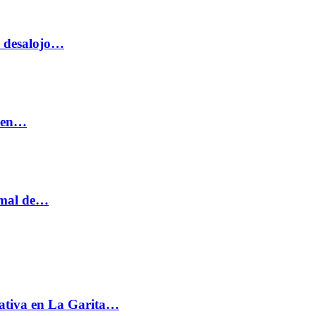
o desalojo…
n en…
ormal de…
ativa en La Garita…