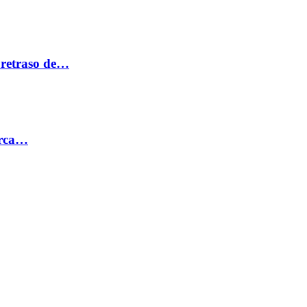
 retraso de…
erca…