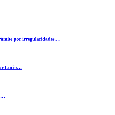
trámite por irregularidades,…
por Lucio…
os…