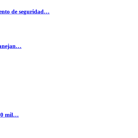
ento de seguridad…
 manejan…
300 mil…