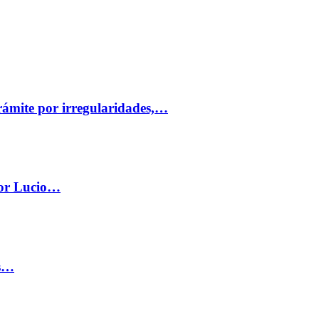
trámite por irregularidades,…
por Lucio…
os…