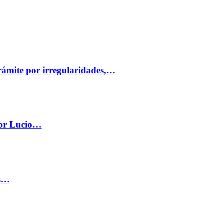
trámite por irregularidades,…
por Lucio…
os…