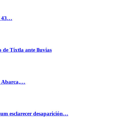
s 43…
de Tixtla ante lluvias
l Abarca,…
aum esclarecer desaparición…