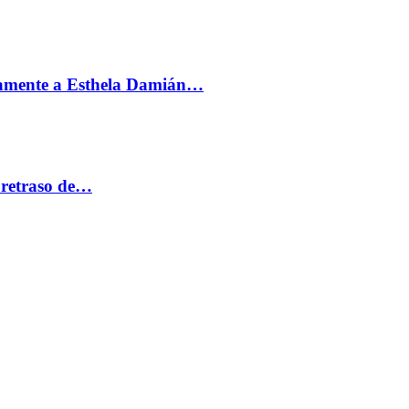
vamente a Esthela Damián…
 retraso de…