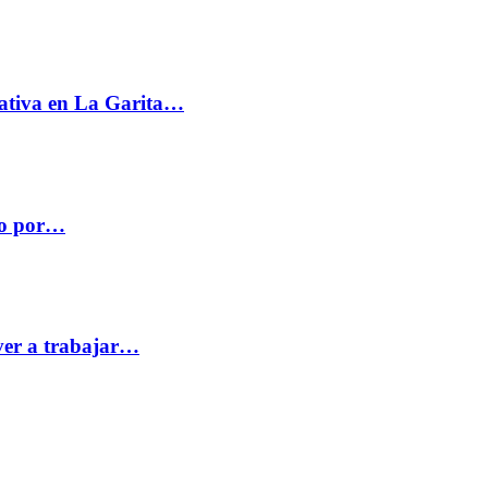
ativa en La Garita…
co por…
ver a trabajar…