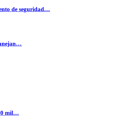
ento de seguridad…
 manejan…
300 mil…