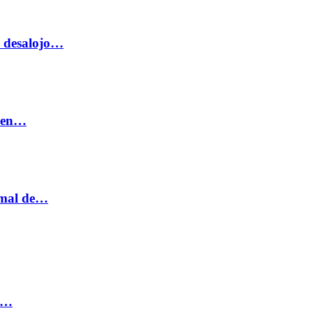
o desalojo…
n en…
ormal de…
ia…