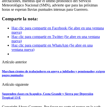
afectaciones, mientras que el último pronóstico del Servicio
Meteorológico Nacional (SMN), advierte que para las próximas
horas se esperan lluvias puntuales intensas para Guerrero.
Comparte la nota:
Haz clic para compartir en Facebook (Se abre en una ventana
nueva)
Haz clic para compartir en Twitter (Se abre en una ventana
nueva)
Haz clic para compartir en WhatsApp (Se abre en una
ventana nueva)
Artículo anterior
Marchan cientos de trabajadores en apoyo a jubilados y pensionados; exigen
pagos puntuales
Artículo siguiente
Suspenden clases en Acapulco, Costa Grande y Sierra por Depresión
Tropical 13-E
Copyright Ahora Guerrero. Por favor no corte ni pegue en la web