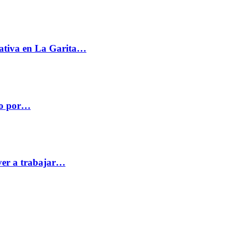
ativa en La Garita…
co por…
ver a trabajar…