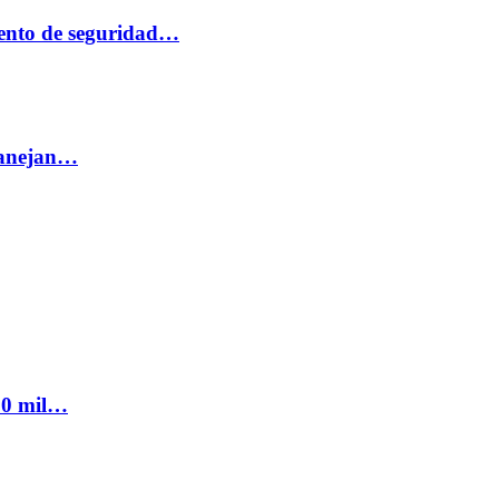
ento de seguridad…
 manejan…
300 mil…