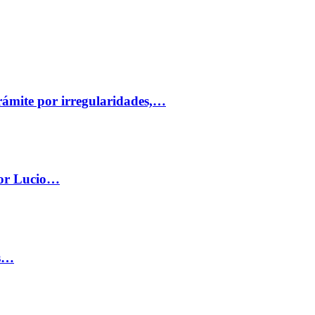
trámite por irregularidades,…
por Lucio…
os…