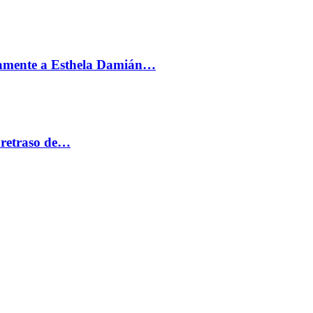
vamente a Esthela Damián…
 retraso de…