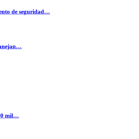
ento de seguridad…
 manejan…
300 mil…