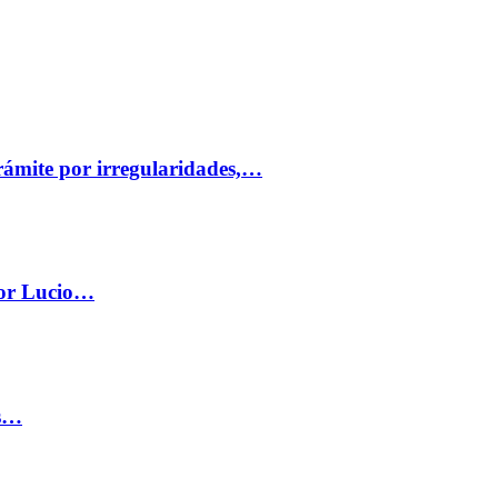
trámite por irregularidades,…
por Lucio…
os…