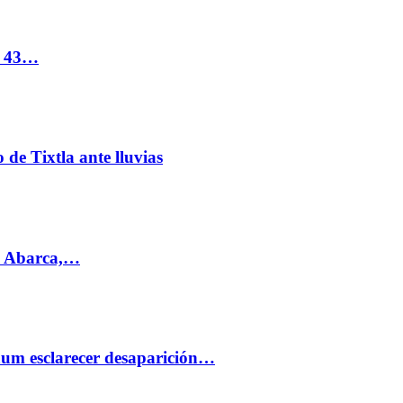
s 43…
de Tixtla ante lluvias
l Abarca,…
aum esclarecer desaparición…