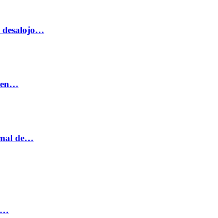
o desalojo…
n en…
ormal de…
ia…